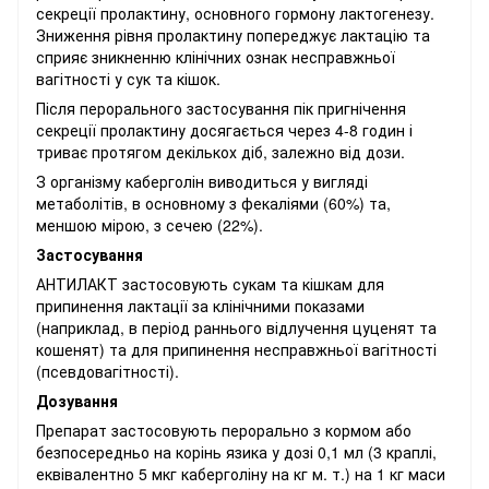
секреції пролактину, основного гормону лактогенезу.
Зниження рівня пролактину попереджує лактацію та
сприяє зникненню клінічних ознак несправжньої
вагітності у сук та кішок.
Після перорального застосування пік пригнічення
секреції пролактину досягається через 4-8 годин і
триває протягом декількох діб, залежно від дози.
З організму каберголін виводиться у вигляді
метаболітів, в основному з фекаліями (60%) та,
меншою мірою, з сечею (22%).
Застосування
АНТИЛАКТ застосовують сукам та кішкам для
припинення лактації за клінічними показами
(наприклад, в період раннього відлучення цуценят та
кошенят) та для припинення несправжньої вагітності
(псевдовагітності).
Дозування
Препарат застосовують перорально з кормом або
безпосередньо на корінь язика у дозі 0,1 мл (3 краплі,
еквівалентно 5 мкг каберголіну на кг м. т.) на 1 кг маси