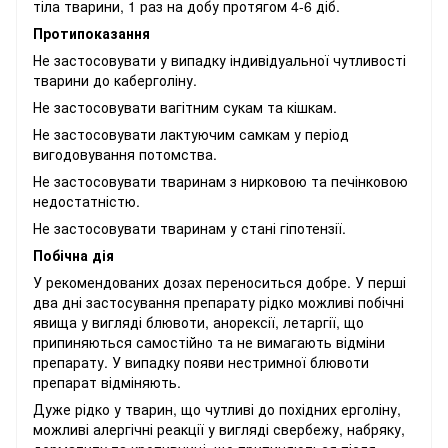
тіла тварини, 1 раз на добу протягом 4-6 діб.
Протипоказання
Не застосовувати у випадку індивідуальної чутливості
тварини до каберголіну.
Не застосовувати вагітним сукам та кішкам.
Не застосовувати лактуючим самкам у період
вигодовування потомства.
Не застосовувати тваринам з нирковою та печінковою
недостатністю.
Не застосовувати тваринам у стані гіпотензії.
Побічна дія
У рекомендованих дозах переноситься добре. У перші
два дні застосування препарату рідко можливі побічні
явища у вигляді блювоти, анорексії, летаргії, що
припиняються самостійно та не вимагають відміни
препарату. У випадку появи нестримної блювоти
препарат відміняють.
Дуже рідко у тварин, що чутливі до похідних ерголіну,
можливі алергічні реакції у вигляді свербежу, набряку,