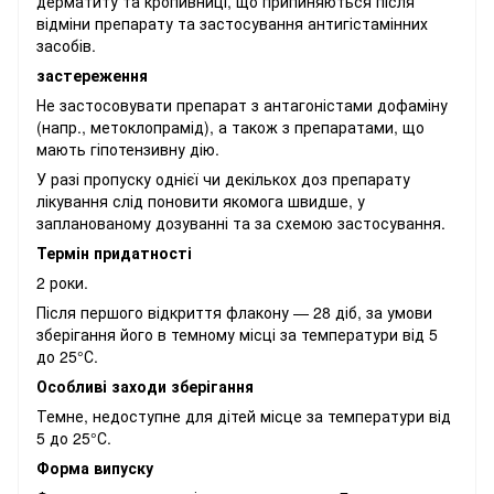
дерматиту та кропивниці, що припиняються після
відміни препарату та застосування антигістамінних
засобів.
застереження
Не застосовувати препарат з антагоністами дофаміну
(напр., метоклопрамід), а також з препаратами, що
мають гіпотензивну дію.
У разі пропуску однієї чи декількох доз препарату
лікування слід поновити якомога швидше, у
запланованому дозуванні та за схемою застосування.
Термін придатності
2 роки.
Після першого відкриття флакону — 28 діб, за умови
зберігання його в темному місці за температури від 5
до 25°С.
Особливі заходи зберігання
Темне, недоступне для дітей місце за температури від
5 до 25°С.
Форма випуску