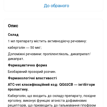
До обраного
Опис
Склад
1 мл препарату містить активнодіючу речовину:
каберголін — 50 мкг;
Допоміжні речовини: пропіленгліколь, дикаприлат/
дикапрат.
Фармацевтична форма
Безбарвний прозорий розчин.
Фармакологічні властивості
АТС-vet класифікаційний код: QG02CB — інгібітори
пролактину.
Каберголін, що входить до складу препарату, похідне
ерголіну, виконує функцію агоніста дофамінових
рецепторів, що призводить до гальмування гіпофізом