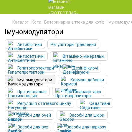
Каталог
Коти
Ветеринарна аптека для котів
Імуномодул
Імуномодулятори
Антибіотики
Регулятори травлення
Антисептичні
Вітамінно-мінеральні
Гепатопротектори
Дезінфікуючі
Імуномодулятори
Кормові добавки
Протизапальні
Протипаразитарні
Регуляція статевого циклу
Cедативні
Засоби для очей
Засоби для шкіри
Засоби для вух
Засоби для наркозу