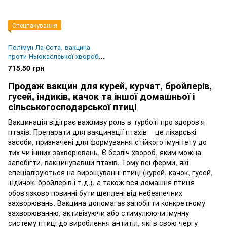
Спецпакування
Полімун Ла-Сота, вакцина
проти Ньюкаслської хвороби
птиці, 5000 доз
715.50 грн
Продаж вакцин для курей, курчат, бройлерів,
гусей, індиків, качок та іншої домашньої і
сільськогосподарської птиці
Вакцинація відіграє важливу роль в турботі про здоров'я
птахів. Препарати для вакцинації птахів – це лікарські
засоби, призначені для формування стійкого імунітету до
тих чи інших захворювань. Є безліч хвороб, яким можна
запобігти, вакцинувавши птахів. Тому всі ферми, які
спеціалізуються на вирощуванні птиці (курей, качок, гусей,
індичок, бройлерів і т.д.), а також вся домашня птиця
обов'язково повинні бути щеплені від небезпечних
захворювань. Вакцина допомагає запобігти конкретному
захворюванню, активізуючи або стимулюючи імунну
систему птиці до вироблення антитіл, які в свою чергу