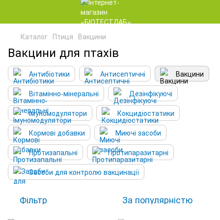
Каталог
Птиця
Вакцини
Вакцини для птахів
Антибіотики
Антисептичні
Вакцини
Вітамінно-мінеральні
Дезінфікуючі
Імуномодулятори
Кокцидіостатики
Кормові добавки
Миючі засоби
Протизапальні
Протипаразитарні
Засоби для контролю вакцинації
Фільтр
За популярністю