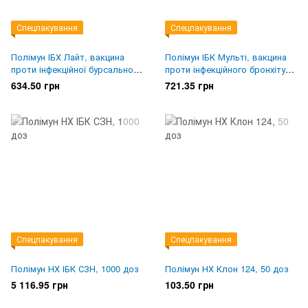
Спецпакування
Спецпакування
Полімун ІБХ Лайт, вакцина
Полімун ІБК Мульті, вакцина
проти інфекційної бурсальної
проти інфекційного бронхіту
хвороби птиці, 1000 доз
курей, 1000 доз
634.50 грн
721.35 грн
Спецпакування
Спецпакування
Полімун НХ ІБК СЗН, 1000 доз
Полімун НХ Клон 124, 50 доз
5 116.95 грн
103.50 грн