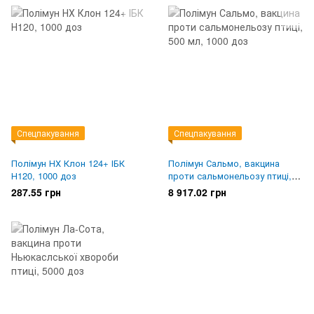
Спецпакування
Спецпакування
Полімун НХ Клон 124+ ІБК
Полімун Сальмо, вакцина
Н120, 1000 доз
проти сальмонельозу птиці,
500 мл, 1000 доз
287.55 грн
8 917.02 грн