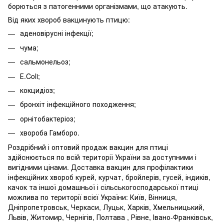
борються з патогенними організмами, що атакують.
Від яких хвороб вакцинують птицю:
аденовірусні інфекції;
чума;
сальмонельоз;
Е.Coli;
кокцидіоз;
бронхіт інфекційного походження;
орнітобактеріоз;
хвороба Гамборо.
Роздрібний і оптовий продаж вакцин для птиці
здійснюється по всій території України за доступними і
вигідними цінами. Доставка вакцин для профілактики
інфекційних хвороб курей, курчат, бройлерів, гусей, індиків,
качок та іншої домашньої і сільськогосподарської птиці
можлива по території всієї України: Київ, Вінниця,
Дніпропетровськ, Черкаси, Луцьк, Харків, Хмельницький,
Львів, Житомир, Чернігів, Полтава , Рівне, Івано-Франківськ,