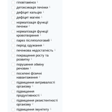
гіповітаміноз
1
детоксикація печінки
1
дефіцит кальцію
1
дефіцит магнію
1
нормалізація функції
печінки
2
нормалізація функції
кровотворення
1
парез післяпологовий
1
період одужання
1
печінкова недостатність
1
покращення росту та
розвитку
1
порушення обміну
речовин
1
посилені фізичні
навантаження
2
підвищення витривалості
організму
1
підвищення
продуктивності
1
підвищення резистентності
організму
2
підвищення імунітету
1