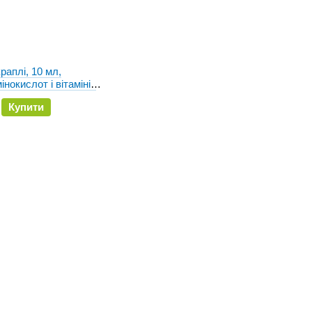
раплі, 10 мл,
нокислот і вітамінів
котів
Купити