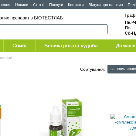
рнення
Новини
Статті
Послуги
Контакти
Відгуки про магазин
Полі
Графі
арних препаратів БІОТЕСТЛАБ
Пн.-Ч
Пт
Сб-Н
Свині
Велика рогата худоба
Домашні
неральні
за популярні
Сортування: