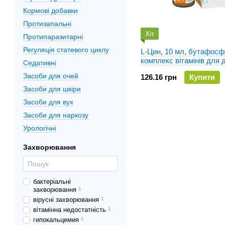
Кормові добавки
Протизапальні
Хіт
Протипаразитарні
Регуляція статевого циклу
L-Цин, 10 мл, бутафосф
комплекс вітамінів для
Cедативні
тварин
Засоби для очей
126.16 грн
Купити
Засоби для шкіри
Засоби для вух
Засоби для наркозу
Урологічні
Захворювання
бактеріальні
захворювання
1
вірусні захворювання
1
вітамінна недостатність
1
гипокальцемия
1