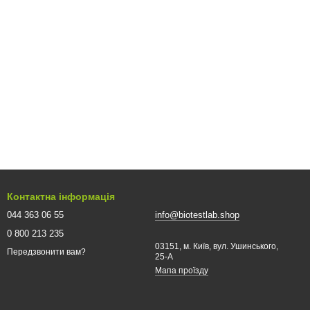
Контактна інформація
044 363 06 55
info@biotestlab.shop
0 800 213 235
03151, м. Київ, вул. Ушинського,
Передзвонити вам?
25-A
Мапа проїзду