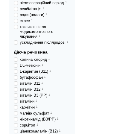
післяопераційний період
1
реабілітація
1
роди (пологи)
1
стрес
1
токсикоз після
медикаментозного
лікування
1
ускладнення післяродові
1
Діюча речовина
холина хлорид
1
DL-метіонін
1
L-карнітин (В11)
1
бутафосфан
1
вітамін В11
1
вітамін В12
1
вітамін В3 (РР)
1
вітаміни
2
карнітин
1
магнію сульфат
1
нікотинамід (В3/РР)
1
сорбітол
1
ціанокобаламін (В12)
1