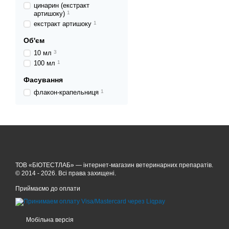
цинарин (екстракт
артишоку)
1
екстракт артишоку
1
Об'єм
10 мл
3
100 мл
1
Фасування
флакон-крапельниця
1
ТОВ «БІОТЕСТЛАБ» — інтернет-магазин ветеринарних препаратів.
© 2014 - 2026. Всі права захищені.
Приймаємо до оплати
Мобільна версія