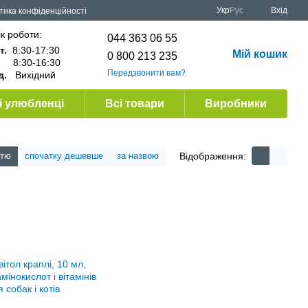
Укр
Рус
Вхід
тика конфіденційності
к роботи:
044 363 06 55
т.
8:30-17:30
Мій кошик
0 800 213 235
.
8:30-16:30
Передзвонити вам?
д.
Вихідний
 улюбленці
Всі товари
Виробники
Відображення:
стю
спочатку дешевше
за назвою