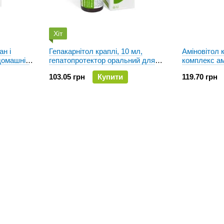
Хіт
ан і
Гепакарнітол краплі, 10 мл,
Аміновітол к
 домашніх
гепатопротектор оральний для
комплекс амі
собак і котів
для собак і 
103.05 грн
Купити
119.70 грн