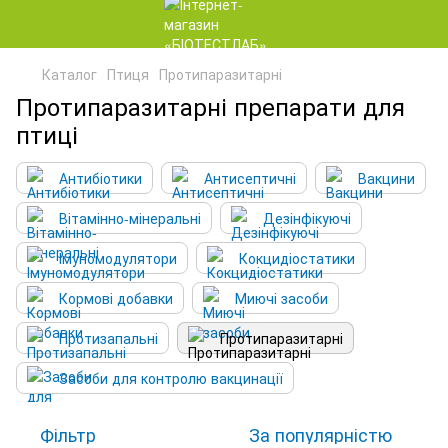
Каталог
Птиця
Протипаразитарні
Протипаразитарні препарати для
птиці
Антибіотики
Антисептичні
Вакцини
Вітамінно-мінеральні
Дезінфікуючі
Імуномодулятори
Кокцидіостатики
Кормові добавки
Миючі засоби
Протизапальні
Протипаразитарні
Засоби для контролю вакцинації
Фільтр
За популярністю