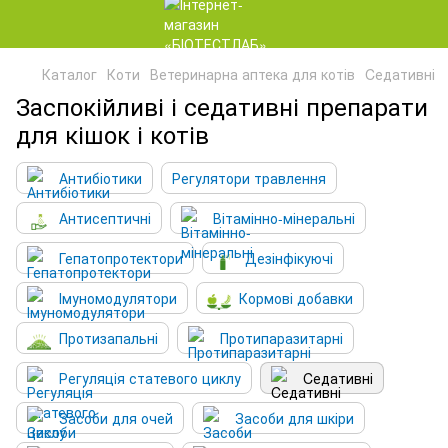
Каталог
Коти
Ветеринарна аптека для котів
Cедативні
Заспокійливі і седативні препарати
для кішок і котів
Антибіотики
Регулятори травлення
Антисептичні
Вітамінно-мінеральні
Гепатопротектори
Дезінфікуючі
Імуномодулятори
Кормові добавки
Протизапальні
Протипаразитарні
Регуляція статевого циклу
Cедативні
Засоби для очей
Засоби для шкіри