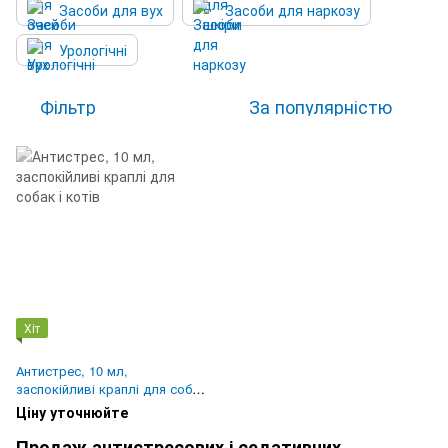
Засоби для вух
Засоби для наркозу
Урологічні
Фільтр
За популярністю
Хіт
Антистрес, 10 мл,
заспокійливі краплі для собак
і котів
Ціну уточнюйте
Продаж антистресових і седативних