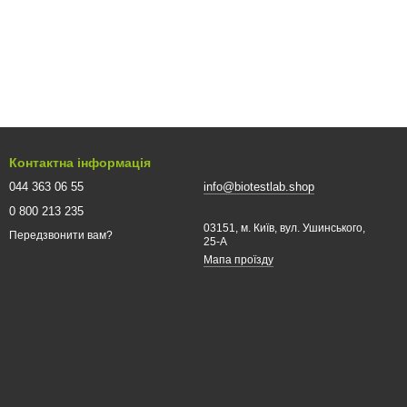
Контактна інформація
044 363 06 55
info@biotestlab.shop
0 800 213 235
03151, м. Київ, вул. Ушинського,
Передзвонити вам?
25-A
Мапа проїзду