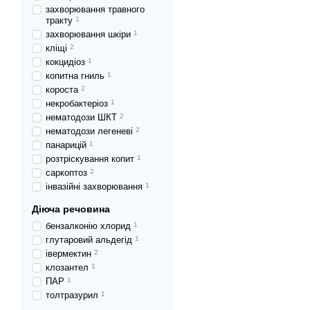
захворювання травного
тракту
1
захворювання шкіри
1
кліщі
2
кокцидіоз
1
копитна гниль
1
короста
2
некробактеріоз
1
нематодози ШКТ
2
нематодози легеневі
2
панарицій
1
розтріскування копит
1
саркоптоз
2
інвазійні захворювання
1
Діюча речовина
бензалконію хлорид
1
глутаровий альдегід
1
івермектин
2
клозантел
1
ПАР
1
толтразурил
1