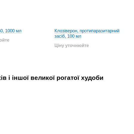
0, 1000 мл
Клозіверон, протипаразитарний
засіб, 100 мл
юйте
Ціну уточнюйте
ів і іншої великої рогатої худоби