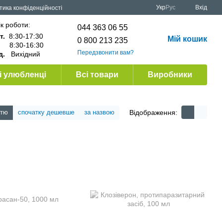
Укр
Рус
Вхід
тика конфіденційності
к роботи:
044 363 06 55
т.
8:30-17:30
Мій кошик
0 800 213 235
.
8:30-16:30
Передзвонити вам?
д.
Вихідний
 улюбленці
Всі товари
Виробники
Відображення:
стю
спочатку дешевше
за назвою