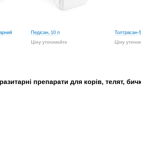
тарний
Педісан, 10 л
Толтрасан-5
Ціну уточнюйте
Ціну уточн
азитарні препарати для корів, телят, бичк