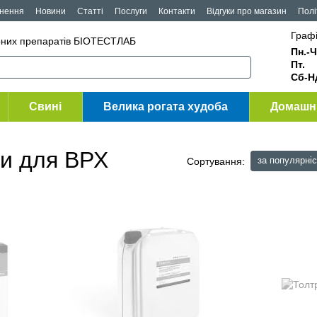
рнення
Новини
Статті
Послуги
Контакти
Відгуки про магазин
Полі
Графі
рних препаратів БІОТЕСТЛАБ
Пн.-Ч
Пт
Сб-Н
Свині
Велика рогата худоба
Домашні
ти для ВРХ
за популярні
Сортування: