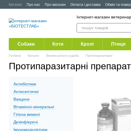
Перейти до основного контенту
Каталог
Про нас
Про магазин
Оплата і доставка
Обмін та пове
Публічна оферта
Акції
Інтернет-магазин ветерина
Собаки
Коти
Кролі
Птиця
Головна
Каталог
Велика рогата худоба
Протипаразитарні
Протипаразитарні препара
Антибіотики
Антисептичні
Вакцини
Вітамінно-мінеральні
Гігієна вимені
Дезінфікуючі
Імуномодулятори