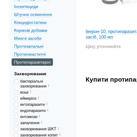
Інсектициди
Штучне осіменіння
Кокцидіостатики
Кормові добавки
Іверон-10, протипарази
засіб, 100 мл
Миючі засоби
Протизапальні
Ціну уточнюйте
Протиомаститні
Протипаразитарні
Захворювання
Купити протипар
бактеріальні
захворювання
1
воші
2
еймеріоз
1
ектопаразити
2
ендопаразити
2
ентомози
2
запалення
1
захворювання ШКТ
1
захворювання копит
1