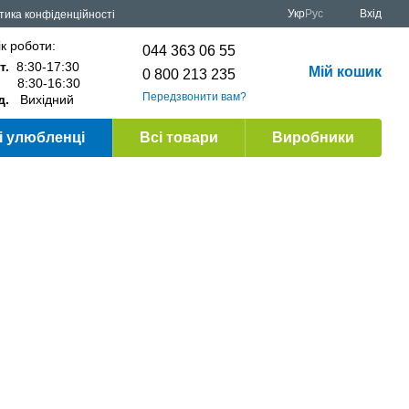
Укр
Рус
Вхід
тика конфіденційності
к роботи:
044 363 06 55
т.
8:30-17:30
Мій кошик
0 800 213 235
.
8:30-16:30
Передзвонити вам?
д.
Вихідний
 улюбленці
Всі товари
Виробники