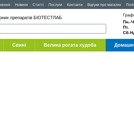
рнення
Новини
Статті
Послуги
Контакти
Відгуки про магазин
Полі
Графі
арних препаратів БІОТЕСТЛАБ
Пн.-Ч
Пт
Сб-Н
Свині
Велика рогата худоба
Домашні