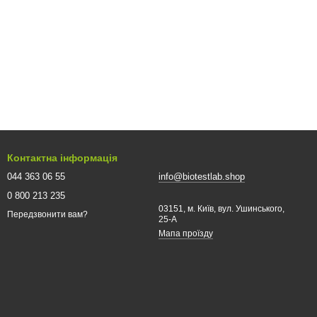
Контактна інформація
044 363 06 55
info@biotestlab.shop
0 800 213 235
03151, м. Київ, вул. Ушинського,
Передзвонити вам?
25-A
Мапа проїзду