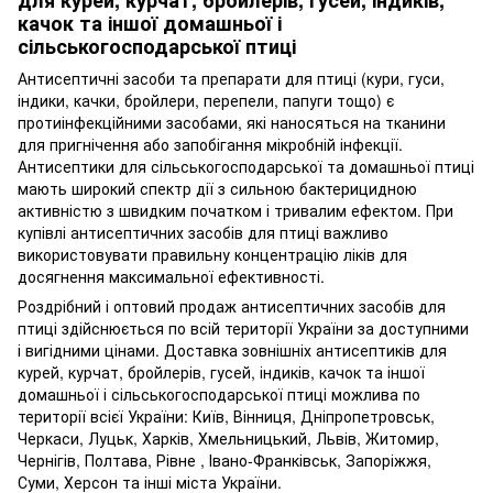
для курей, курчат, бройлерів, гусей, індиків,
качок та іншої домашньої і
сільськогосподарської птиці
Антисептичні засоби та препарати для птиці (кури, гуси,
індики, качки, бройлери, перепели, папуги тощо) є
протиінфекційними засобами, які наносяться на тканини
для пригнічення або запобігання мікробній інфекції.
Антисептики для сільськогосподарської та домашньої птиці
мають широкий спектр дії з сильною бактерицидною
активністю з швидким початком і тривалим ефектом. При
купівлі антисептичних засобів для птиці важливо
використовувати правильну концентрацію ліків для
досягнення максимальної ефективності.
Роздрібний і оптовий продаж антисептичних засобів для
птиці здійснюється по всій території України за доступними
і вигідними цінами. Доставка зовнішніх антисептиків для
курей, курчат, бройлерів, гусей, індиків, качок та іншої
домашньої і сільськогосподарської птиці можлива по
території всієї України: Київ, Вінниця, Дніпропетровськ,
Черкаси, Луцьк, Харків, Хмельницький, Львів, Житомир,
Чернігів, Полтава, Рівне , Івано-Франківськ, Запоріжжя,
Суми, Херсон та інші міста України.