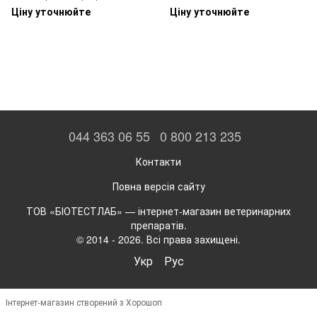
для собак і котів
Ціну уточнюйте
Ціну уточнюйте
044 363 06 55
0 800 213 235
Контакти
Повна версія сайту
ТОВ «БІОТЕСТЛАБ» — інтернет-магазин ветеринарних
препаратів.
© 2014 - 2026. Всі права захищені.
Укр
Рус
Інтернет-магазин створений з Хорошоп