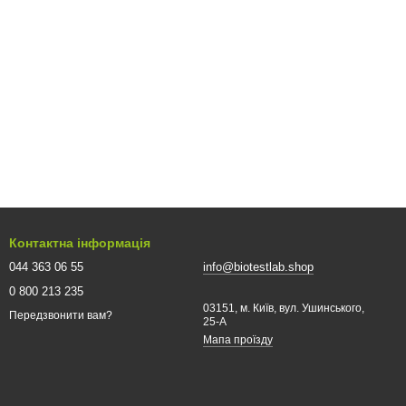
Контактна інформація
044 363 06 55
info@biotestlab.shop
0 800 213 235
03151, м. Київ, вул. Ушинського,
Передзвонити вам?
25-A
Мапа проїзду