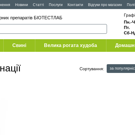
рнення
Новини
Статті
Послуги
Контакти
Відгуки про магазин
Полі
Графі
арних препаратів БІОТЕСТЛАБ
Пн.-Ч
Пт
Сб-Н
Свині
Велика рогата худоба
Домашні
нації
за популярні
Сортування: