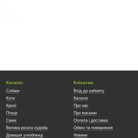
Каталог
Клієнтам
Собаки
Вхід до кабінету
Коти
Каталог
Кролі
Про нас
Птиця
Про магазин
Свині
Оплата і доставка
Велика рогата худоба
Обмін та повернення
Домашні улюбленці
Новини