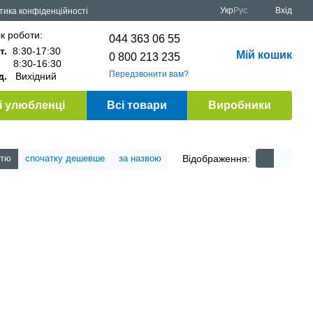
Укр
Рус
Вхід
тика конфіденційності
к роботи:
044 363 06 55
т.
8:30-17:30
Мій кошик
0 800 213 235
.
8:30-16:30
Передзвонити вам?
д.
Вихідний
 улюбленці
Всі товари
Виробники
Відображення:
стю
спочатку дешевше
за назвою