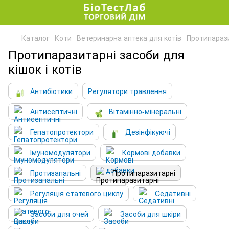
Каталог
Коти
Ветеринарна аптека для котів
Протипараз
Протипаразитарні засоби для
кішок і котів
Антибіотики
Регулятори травлення
Антисептичні
Вітамінно-мінеральні
Гепатопротектори
Дезінфікуючі
Імуномодулятори
Кормові добавки
Протизапальні
Протипаразитарні
Регуляція статевого циклу
Cедативні
Засоби для очей
Засоби для шкіри