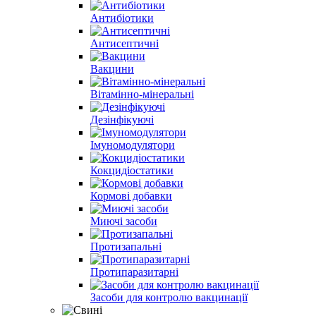
Антибіотики
Антисептичні
Вакцини
Вітамінно-мінеральні
Дезінфікуючі
Імуномодулятори
Кокцидіостатики
Кормові добавки
Миючі засоби
Протизапальні
Протипаразитарні
Засоби для контролю вакцинації