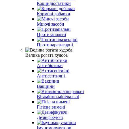
Кокцидіостатики
Кормові добавки
Миючі засоби
Протизапальні
Протипаразитарні
Велика рогата худоба
Антибіотики
Антисептичні
Вакцини
Вітамінно-мінеральні
Гігієна вимені
Дезінфікуючі
Імуномодулятори