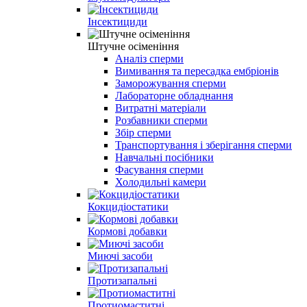
Інсектициди
Штучне осіменіння
Аналіз сперми
Вимивання та пересадка ембріонів
Заморожування сперми
Лабораторне обладнання
Витратні матеріали
Розбавники сперми
Збір сперми
Транспортування і зберігання сперми
Навчальні посібники
Фасування сперми
Холодильні камери
Кокцидіостатики
Кормові добавки
Миючі засоби
Протизапальні
Протиомаститні