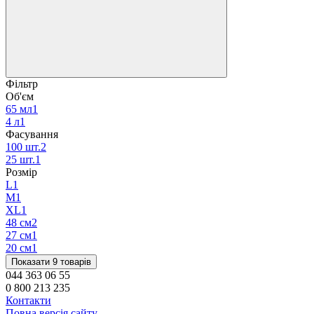
Фільтр
Об'єм
65 мл
1
4 л
1
Фасування
100 шт.
2
25 шт.
1
Розмір
L
1
M
1
XL
1
48 см
2
27 см
1
20 см
1
Показати 9 товарів
044 363 06 55
0 800 213 235
Контакти
Повна версія сайту