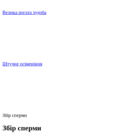
Велика рогата худоба
Штучне осіменіння
Збір сперми
Збір сперми