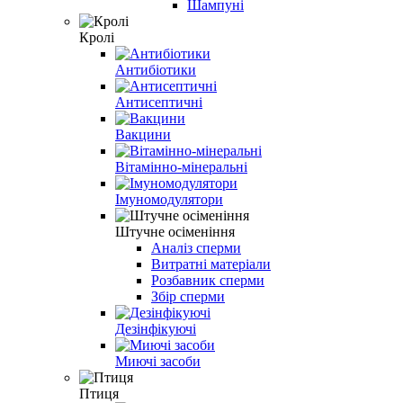
Шампуні
Кролі
Антибіотики
Антисептичні
Вакцини
Вітамінно-мінеральні
Імуномодулятори
Штучне осіменіння
Аналіз сперми
Витратні матеріали
Розбавник сперми
Збір сперми
Дезінфікуючі
Миючі засоби
Птиця