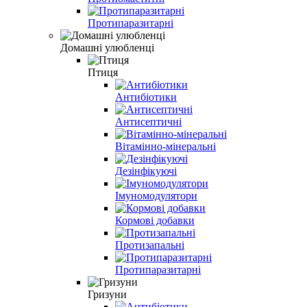
Протипаразитарні
Домашні улюбленці
Птиця
Антибіотики
Антисептичні
Вітамінно-мінеральні
Дезінфікуючі
Імуномодулятори
Кормові добавки
Протизапальні
Протипаразитарні
Гризуни