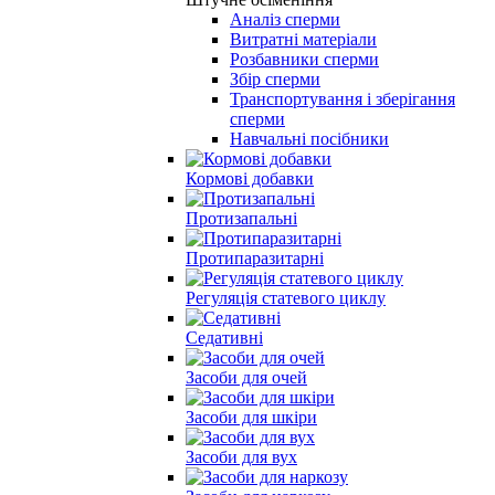
Аналіз сперми
Витратні матеріали
Розбавники сперми
Збір сперми
Транспортування і зберігання
сперми
Навчальні посібники
Кормові добавки
Протизапальні
Протипаразитарні
Регуляція статевого циклу
Седативні
Засоби для очей
Засоби для шкіри
Засоби для вух