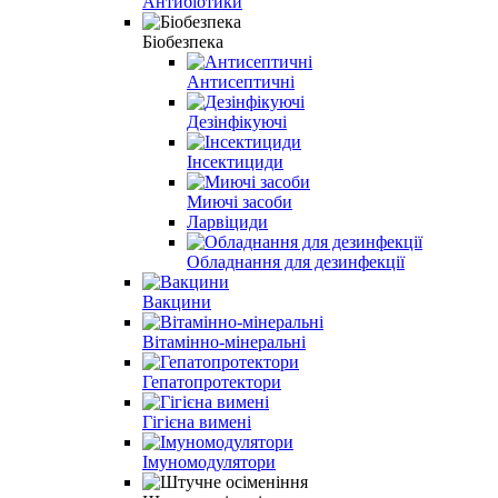
Антибіотики
Біобезпека
Антисептичні
Дезінфікуючі
Інсектициди
Миючі засоби
Ларвіциди
Обладнання для дезинфекції
Вакцини
Вітамінно-мінеральні
Гепатопротектори
Гігієна вимені
Імуномодулятори