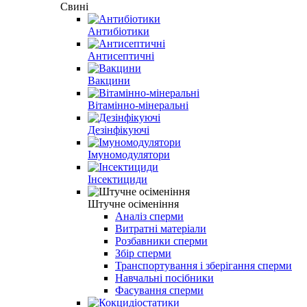
Свині
Антибіотики
Антисептичні
Вакцини
Вітамінно-мінеральні
Дезінфікуючі
Імуномодулятори
Інсектициди
Штучне осіменіння
Аналіз сперми
Витратні матеріали
Розбавники сперми
Збір сперми
Транспортування і зберігання сперми
Навчальні посібники
Фасування сперми