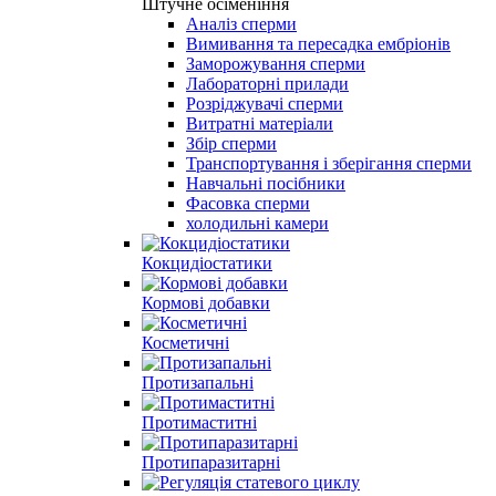
Штучне осіменіння
Аналіз сперми
Вимивання та пересадка ембріонів
Заморожування сперми
Лабораторні прилади
Розріджувачі сперми
Витратні матеріали
Збір сперми
Транспортування і зберігання сперми
Навчальні посібники
Фасовка сперми
холодильні камери
Кокцидіостатики
Кормові добавки
Косметичні
Протизапальні
Протимаститні
Протипаразитарні