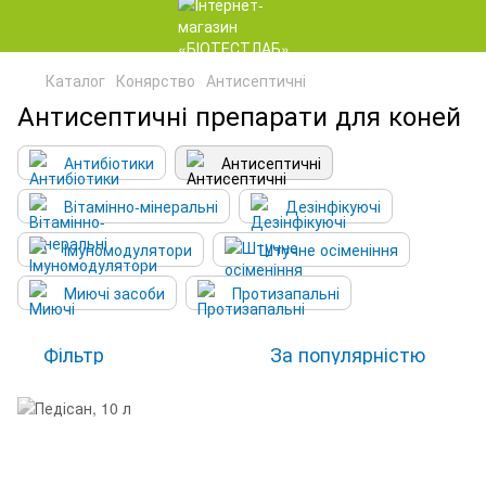
Каталог
Конярство
Антисептичні
Антисептичні препарати для коней
Антибіотики
Антисептичні
Вітамінно-мінеральні
Дезінфікуючі
Імуномодулятори
Штучне осіменіння
Миючі засоби
Протизапальні
Фільтр
За популярністю