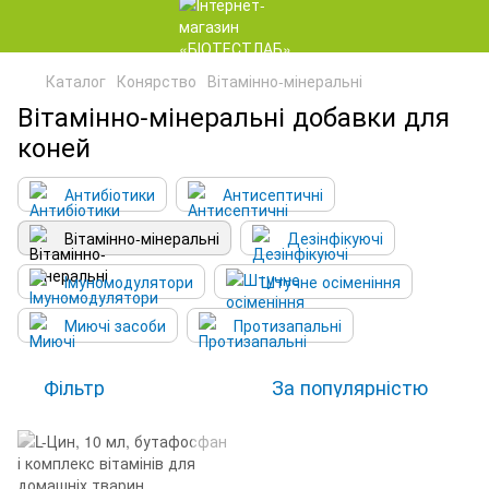
Каталог
Конярство
Вітамінно-мінеральні
Вітамінно-мінеральні добавки для
коней
Антибіотики
Антисептичні
Вітамінно-мінеральні
Дезінфікуючі
Імуномодулятори
Штучне осіменіння
Миючі засоби
Протизапальні
Фільтр
За популярністю