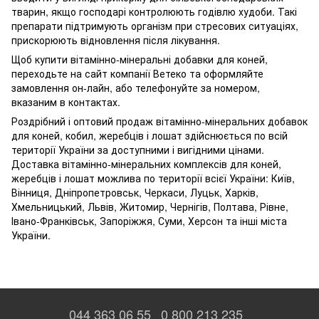
тварин, якщо господарі контролюють годівлю худоби. Такі
препарати підтримують організм при стресових ситуаціях,
прискорюють відновлення після лікування.
Щоб купити вітамінно-мінеральні добавки для коней,
переходьте на сайт компанії Ветеко та оформляйте
замовлення он-лайн, або телефонуйте за номером,
вказаним в контактах.
Роздрібний і оптовий продаж вітамінно-мінеральних добавок
для коней, кобил, жеребців і лошат здійснюється по всій
території України за доступними і вигідними цінами.
Доставка вітамінно-мінеральних комплексів для коней,
жеребців і лошат можлива по території всієї України: Київ,
Вінниця, Дніпропетровськ, Черкаси, Луцьк, Харків,
Хмельницький, Львів, Житомир, Чернігів, Полтава, Рівне,
Івано-Франківськ, Запоріжжя, Суми, Херсон та інші міста
України.
044 363 06 55
0 800 213 235