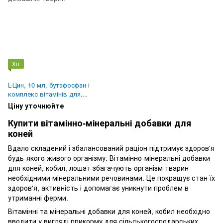
Хіт
L-Цин, 10 мл, бутафосфан і
комплекс вітамінів для
домашніх тварин
Ціну уточнюйте
Купити вітамінно-мінеральні добавки для
коней
Вдало складений і збалансований раціон підтримує здоров'я
будь-якого живого організму. Вітамінно-мінеральні добавки
для коней, кобил, лошат збагачують організм тварин
необхідними мінеральними речовинами. Це покращує стан їх
здоров'я, активність і допомагає уникнути проблем в
утриманні ферми.
Вітамінні та мінеральні добавки для коней, кобил необхідно
вводити у вигляді прикорму для сільськогосподарських