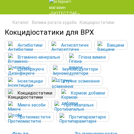
Каталог
Велика рогата худоба
Кокцидіостатики
Кокцидіостатики для ВРХ
Антибіотики
Антисептичні
Вакцини
Вітамінно-мінеральні
Гігієна вимені
Дезінфікуючі
Імуномодулятори
Інсектициди
Штучне осіменіння
Кокцидіостатики
Кормові добавки
Миючі засоби
Протизапальні
Протиомаститні
Протипаразитарні
Фільтр
За популярністю