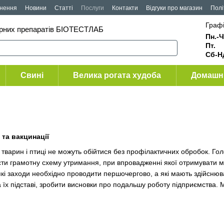
рнення
Новини
Статті
Послуги
Контакти
Відгуки про магазин
Полі
Графі
арних препаратів БІОТЕСТЛАБ
Пн.-Ч
Пт
Сб-Н
Свині
Велика рогата худоба
Домашні
 та вакцинації
тварин і птиці не можуть обійтися без профілактичних обробок. Го
сти грамотну схему утримання, при впровадженні якої отримувати 
кі заходи необхідно проводити першочергово, а які мають здійснюва
а їх підставі, зробити висновки про подальшу роботу підприємства.