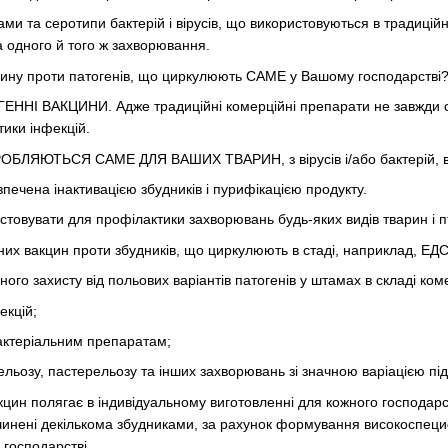
ми та серотипи бактерій і вірусів, що використовуються в традиційн
а одного й того ж захворювання.
ину проти патогенів, що циркулюють САМЕ у Вашому господарстві
ГЕННІ ВАКЦИНИ. Адже традиційні комерційні препарати не завжди с
ики інфекцій.
ЯЮТЬСЯ САМЕ ДЛЯ ВАШИХ ТВАРИН, з вірусів і/або бактерій, виді
печена інактивацією збудників і пурифікацією продукту.
стовувати для профілактики захворювань будь-яких видів тварин і пт
йних вакцин проти збудників, що циркулюють в стаді, наприклад, ЕДС
ного захисту від польових варіантів патогенів у штамах в складі ком
екцій;
актеріальним препаратам;
ьозу, пастерельозу та інших захворювань зі значною варіацією підв
акцин полягає в індивідуальному виготовленні для кожного господар
инені декількома збудниками, за рахунок формування високоспециф
господарстві .