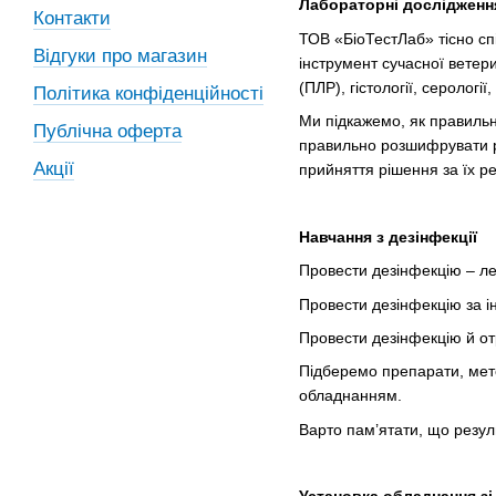
Лабораторні дослідженн
Контакти
ТОВ «БіоТестЛаб» тісно сп
Відгуки про магазин
інструмент сучасної ветер
(ПЛР), гістології, серології
Політика конфіденційності
Ми підкажемо, як правильн
Публічна оферта
правильно розшифрувати ре
Акції
прийняття рішення за їх р
Навчання з дезінфекції
Провести дезінфекцію – ле
Провести дезінфекцію за і
Провести дезінфекцію й от
Підберемо препарати, мето
обладнанням.
Варто пам’ятати, що резул