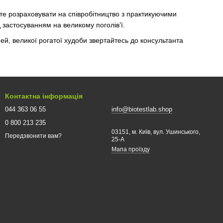
ете розраховувати на співробітництво з практикуючими
 застосуванням на великому поголів’ї.
ней, великої рогатої худоби звертайтесь до консультанта
Контактна інформація
044 363 06 55
info@biotestlab.shop
0 800 213 235
03151, м. Київ, вул. Ушинського,
Передзвонити вам?
25-A
Мапа проїзду