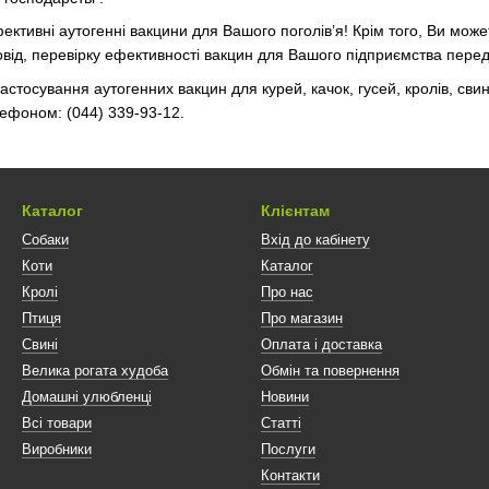
ективні аутогенні вакцини для Вашого поголів’я! Крім того, Ви мож
від, перевірку ефективності вакцин для Вашого підприємства перед
астосування аутогенних вакцин для курей, качок, гусей, кролів, сви
лефоном: (044) 339-93-12.
Каталог
Клієнтам
Собаки
Вхід до кабінету
Коти
Каталог
Кролі
Про нас
Птиця
Про магазин
Свині
Оплата і доставка
Велика рогата худоба
Обмін та повернення
Домашні улюбленці
Новини
Всі товари
Статті
Виробники
Послуги
Контакти