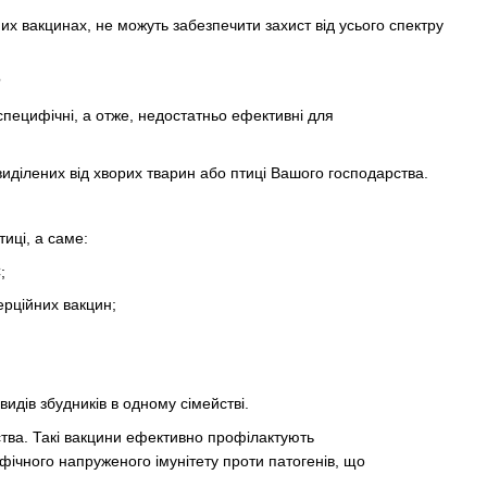
их вакцинах, не можуть забезпечити захист від усього спектру
?
пецифічні, а отже, недостатньо ефективні для
лених від хворих тварин або птиці Вашого господарства.
иці, а саме:
;
ерційних вакцин;
идів збудників в одному сімействі.
ства. Такі вакцини ефективно профілактують
ічного напруженого імунітету проти патогенів, що