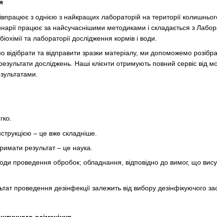
я
івпрацює з однією з найкращих лабораторій на території колишньо
инарії працює за найсучаснішими методиками і складається з Лаборат
, біохімії та лабораторії дослідження кормів і води.
о відібрати та відправити зразки матеріалу, ми допоможемо розібра
зультати досліджень. Наші клієнти отримують повний сервіс від м
езультатами.
гко.
нструкцією – це вже складніше.
римати результат – це наука.
ди проведення обробок; обладнання, відповідно до вимог, що вису
ьтат проведення дезінфекції залежить від вибору дезінфікуючого за