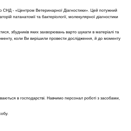
го СНД - «Центром Ветеринарної Діагностики». Цей потужний
орій патанатомії та бактеріології, молекулярної діагностики
тися, збудників яких захворювань варто шукати в матеріалі та
оменту, коли Ви вирішили провести дослідження, й до моменту
ваються в господарстві. Навчимо персонал роботі з засобами,
собу.