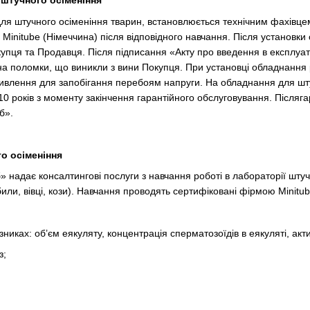
 штучного осіменіння
я штучного осіменіння тварин, встановлюється технічним фахівцем
Minitube (Німеччина) після відповідного навчання. Після установки
упця та Продавця. Після підписання «Акту про введення в експлуата
на поломки, що виникли з вини Покупця. При установці обладнання
ивлення для запобігання перебоям напруги. На обладнання для шту
10 років з моменту закінчення гарантійного обслуговування. Післяга
б».
го осіменіння
 надає консалтингові послуги з навчання роботі в лабораторії штучн
обили, вівці, кози). Навчання проводять сертифіковані фірмою Minitu
никах: об’єм еякуляту, концентрація сперматозоїдів в еякуляті, акти
з;