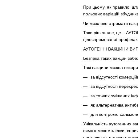
При цьому, як правило, шта
польових варіацій збудник
Чи можливо отримати вакц
Таке рішення є, це – АУТО
цілеспрямованої профілакт
АУТОГЕННІ ВАКЦИНИ ВИРОБЛ
Безпека таких вакцин забез
Такі вакцини можна викори
за відсутності комерці
за відсутності перехрес
за тяжких змішаних інф
як альтернатива антиб
для контролю сальмонел
Унікальність аутогенних в
симптомокомплекси, сприч
циркулюють в конкретному 