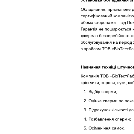
Установка обладнання зі
Обладнання, призначене дл
сертифікований компанією 
обома сторонами – від Пок
Гарантія не поширюється 
джерело безперебійного ж
обслуговування на період 
з прайсом ТОВ «БіоТестЛа
Навчання техніці штучно
Компанія ТОВ «БіоТестЛаб»
крільчихи, корови, суки, к
Відбір сперми;
Оцінка сперми по показ
Підрахунок кількості до
Розбавлення сперми;
Осіменіння самок.