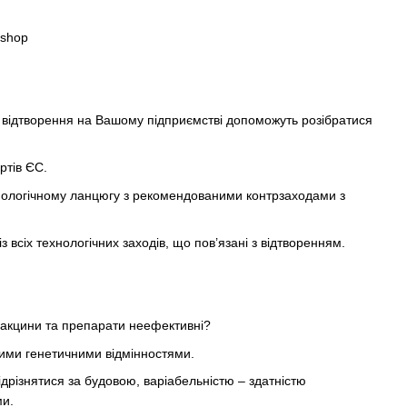
.shop
в відтворення на Вашому підприємстві допоможуть розібратися
ртів ЄС.
хнологічному ланцюгу з рекомендованими контрзаходами з
сіх технологічних заходів, що пов’язані з відтворенням.
вакцини та препарати неефективні?
чними генетичними відмінностями.
відрізнятися за будовою, варіабельністю – здатністю
ми.