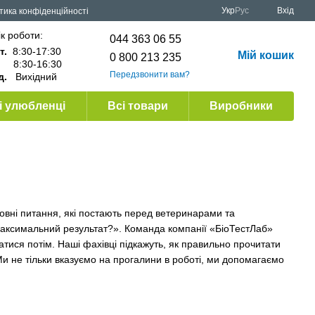
Укр
Рус
Вхід
тика конфіденційності
к роботи:
044 363 06 55
т.
8:30-17:30
Мій кошик
0 800 213 235
.
8:30-16:30
Передзвонити вам?
д.
Вихідний
 улюбленці
Всі товари
Виробники
ловні питання, які постають перед ветеринарами та
максимальний результат?». Команда компанії «БіоТестЛаб»
тися потім. Наші фахівці підкажуть, як правильно прочитати
 Ми не тільки вказуємо на прогалини в роботі, ми допомагаємо