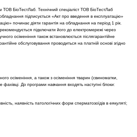
 ТОВ БіоТестЛаб. Технічний спеціаліст ТОВ БіоТестЛаб
 обладнання підписується «Акт про введення в експлуатацію»
цію» починає діяти гарантія на обладнання на період 1 рік.
 рекомендується підключати його до електромережі через
чного осіменіння також встановлюється післягарантійне
рантійне обслуговування проводиться на платній основі згідно
ого осіменіння, а також з осіменіння тварин (свиноматки,
be фахівці. До програми навчання входять наступні блоки:
вність, наявність патологічних форм сперматозоїдів в еякуляті;