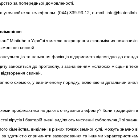
дарство за попередньої домовленості.
 уточнюйте за телефоном: (044) 339-93-12; e-mail: info@biotestlab
осіменіння
панії Minitube в Україні з метою покращення економічних показникі
сіменіння свиней.
консультацію та навчання фахівців підприємств відповідно до станда
иту заносяться до протоколу, з зазначенням «слабких місць» в те
 відтворення свиней.
апною схемою, у визначеному порядку, включаючи детальний аналіз в
схеми профілактики не дають очікуваного ефекту? Коли традиційні 
тві вірусів і бактерій вчені виділяють численні субпопуляції зі зна
ого сімейства, виділені в різних точках земної кулі, можуть значно 
; за здатністю спричиняти захворювання та іншими характеристика