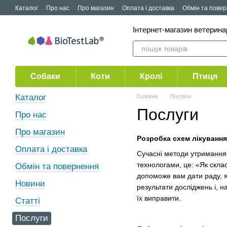
Перейти до основного контенту
Каталог
Про нас
Про магазин
Оплата і доставка
Обмін та пове
Публічна оферта
Акції
Інтернет-магазин ветерин
Собаки
Коти
Кролі
Птиця
Каталог
Головна
Послуги
Послуги
Про нас
Про магазин
Розробка схем лікування
Оплата і доставка
Сучасні методи утримання 
технологами, це: «Як скла
Обмін та повернення
допоможе вам дати раду, я
Новини
результати досліджень і, н
їх виправити.
Статті
Послуги