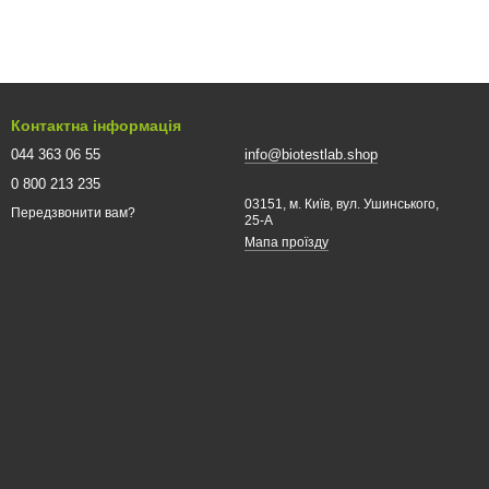
Контактна інформація
044 363 06 55
info@biotestlab.shop
0 800 213 235
03151, м. Київ, вул. Ушинського,
Передзвонити вам?
25-A
Мапа проїзду