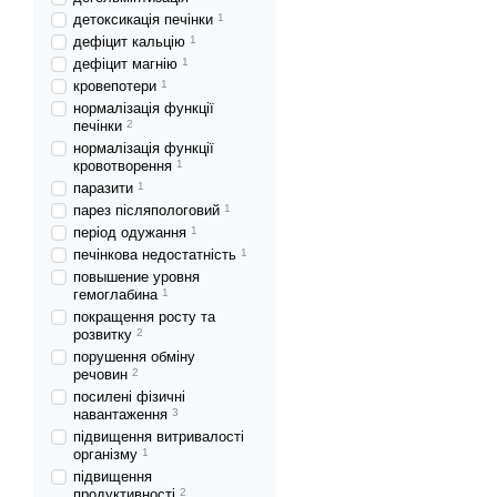
детоксикація печінки
1
дефіцит кальцію
1
дефіцит магнію
1
кровепотери
1
нормалізація функції
печінки
2
нормалізація функції
кровотворення
1
паразити
1
парез післяпологовий
1
період одужання
1
печінкова недостатність
1
повышение уровня
гемоглабина
1
покращення росту та
розвитку
2
порушення обміну
речовин
2
посилені фізичні
навантаження
3
підвищення витривалості
організму
1
підвищення
продуктивності
2