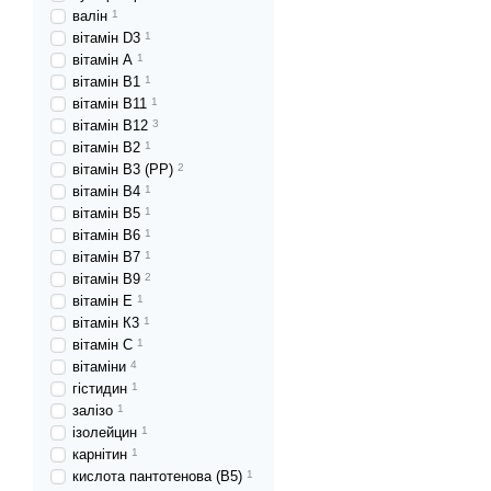
валін
1
вітамін D3
1
вітамін А
1
вітамін В1
1
вітамін В11
1
вітамін В12
3
вітамін В2
1
вітамін В3 (РР)
2
вітамін В4
1
вітамін В5
1
вітамін В6
1
вітамін В7
1
вітамін В9
2
вітамін Е
1
вітамін К3
1
вітамін С
1
вітаміни
4
гістидин
1
залізо
1
ізолейцин
1
карнітин
1
кислота пантотенова (В5)
1