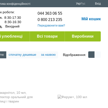
Укр
Рус
Вхід
тика конфіденційності
к роботи:
044 363 06 55
т.
8:30-17:30
Мій кошик
0 800 213 235
.
8:30-16:30
Передзвонити вам?
д.
Вихідний
 улюбленці
Всі товари
Виробники
Відображення:
стю
спочатку дешевше
за назвою