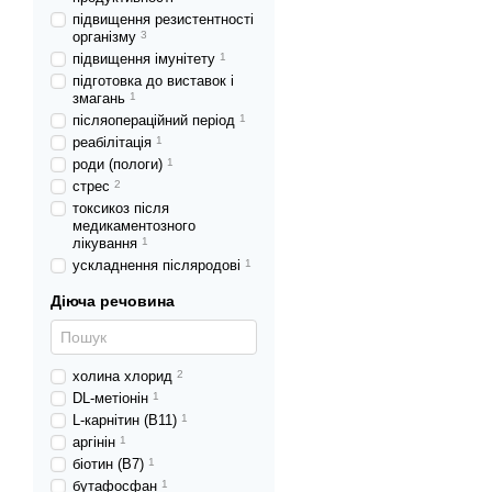
підвищення резистентності
організму
3
підвищення імунітету
1
підготовка до виставок і
змагань
1
післяопераційний період
1
реабілітація
1
роди (пологи)
1
стрес
2
токсикоз після
медикаментозного
лікування
1
ускладнення післяродові
1
Діюча речовина
холина хлорид
2
DL-метіонін
1
L-карнітин (В11)
1
аргінін
1
біотин (В7)
1
бутафосфан
1