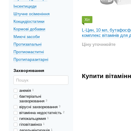
Інсектициди
Штучне осіменіння
Хіт
Кокцидіостатики
Кормові добавки
L-Цин, 10 мл, бутафосф
комплекс вітамінів для
Миючі засоби
тварин
Протизапальні
Ціну уточнюйте
Протиомаститні
Протипаразитарні
Захворювання
Купити вітамінн
анемія
1
бактеріальні
захворювання
3
вірусні захворювання
3
вітамінна недостатність
2
гипокальцемия
1
гіповітаміноз
1
дегельмінтизація
1