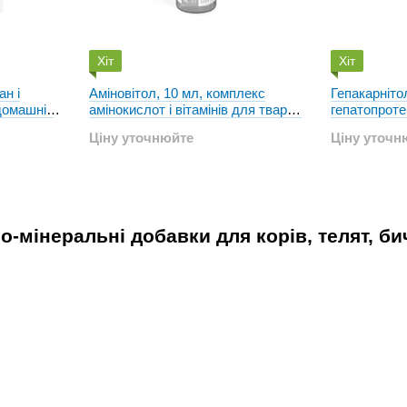
Хіт
Хіт
ан і
Аміновітол, 10 мл, комплекс
Гепакарнітол
 домашніх
амінокислот і вітамінів для тварин
гепатопроте
і птиці
птиці і твар
Ціну уточнюйте
Ціну уточн
о-мінеральні добавки для корів, телят, бич