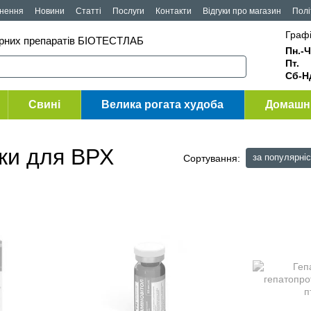
рнення
Новини
Статті
Послуги
Контакти
Відгуки про магазин
Полі
Графі
арних препаратів БІОТЕСТЛАБ
Пн.-Ч
Пт
Сб-Н
Свині
Велика рогата худоба
Домашні
вки для ВРХ
за популярні
Сортування: