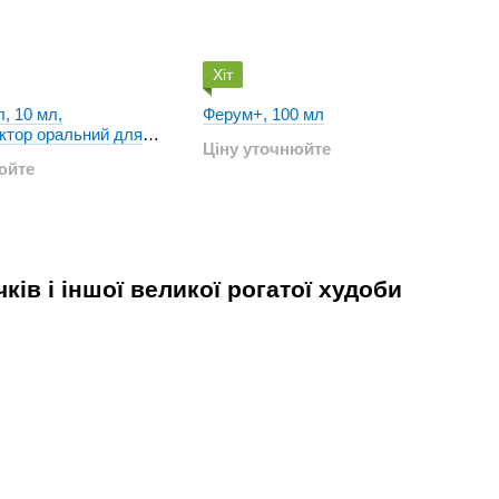
Хіт
, 10 мл,
Ферум+, 100 мл
ктор оральний для
Ціну уточнюйте
ин
юйте
ків і іншої великої рогатої худоби