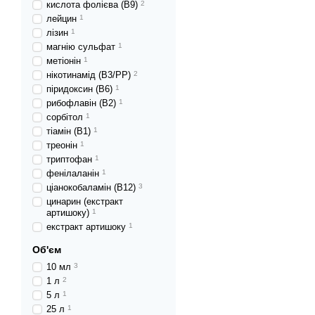
кислота фолієва (В9)
2
лейцин
1
лізин
1
магнію сульфат
1
метіонін
1
нікотинамід (В3/РР)
2
піридоксин (В6)
1
рибофлавін (В2)
1
сорбітол
1
тіамін (В1)
1
треонін
1
триптофан
1
фенілаланін
1
ціанокобаламін (В12)
3
цинарин (екстракт
артишоку)
1
екстракт артишоку
1
Об'єм
10 мл
3
1 л
2
5 л
1
25 л
1