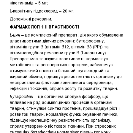
нікотинамід – 5 мг;
L-карнітину гідрохлорид – 20 мг.
Допоміжні речовини.
ФАРМАКОЛОГІЧНІ ВЛАСТИВОСТІ
L-цин
– це комплексний препарат, дія якого обумовлена
властивостями діючих речовин: бутафосфану,
вітамінів групи В (вітамін B12, вітамін В3 (РР)) та
вітаміноподібної речовини групи В (L-карнітину).
Препарат має тонізуючі властивості, нормалізує
метаболічні та регенеративні процеси, забезпечує
стимулюючий вплив на білковий, вуглеводний та
жировий обміни, підвищує резистентність організму до
несприятливих факторів зовнішнього середовища,
інфекцій і токсинів, сприяє росту та розвитку тварин.
Бутафосфан
– це органічна сполука фосфору, що
впливає на ряд асиміляційних процесів в організмі
тварин, стимулює синтез протеїнів, пришвидшує ріст і
розвиток тварин, нормалізує функціонування печінки,
підвищує неспецифічну резистентність організму,
сприяє утворенню кісткової тканини. При стресових
ситуаціях бутафосфан нормалізує рівень гормону