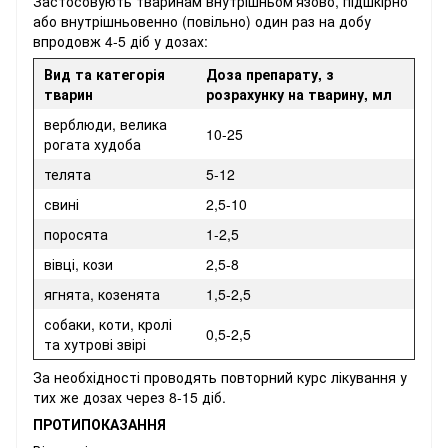
Застосовують тваринам внутрішньом’язово, підшкірно
або внутрішньовенно (повільно) один раз на добу
впродовж 4-5 діб у дозах:
Вид та категорія
Доза препарату, з
тварин
розрахунку на тварину, мл
верблюди, велика
10-25
рогата худоба
телята
5-12
свині
2,5-10
поросята
1-2,5
вівці, кози
2,5-8
ягнята, козенята
1,5-2,5
собаки, коти, кролі
0,5-2,5
та хутрові звірі
За необхідності проводять повторний курс лікування у
тих же дозах через 8-15 діб.
ПРОТИПОКАЗАННЯ