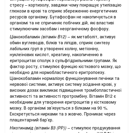
стресу – кортизолу, завдяки чому покращує утилізацію
глюкози в крові та сприяє збереженню енергетичних
ресурсів організму. Бутафосфан не накопичується в
організмі та не спричиняє побічних дій, які властиві
стимулюючим засобам і неорганічному фосфору.
Ціанокобаламін (вітамін B12)
– як метаболіт, активує
обмін вуглеводів, білків та ліпідів, сприяє синтезу
лабільних груп в утворенні холіну, метіоніну,
нуклеїнових кислот, креатину, накопиченню в
еритроцитах сполук з сульфгідрильними групами. Як
фактор росту, стимулює функцію кісткового мозку, що
необхідно для нормобластичного еритропоезу.
Ціанокобаламін нормалізує функціонування печінки та
нервової системи, активує систему зсідання крові, у
високих дозах викликає підвищення тромбопластичної
активності та активності протромбіну. Вітамін B12 є
необхідним для утворення еритроцитів у кістковому
мозку. В організмі зв’язується з білками на 90 %.
Екскретується нирками та з жовчю. Проникає через
плацентарний бар’єр.
Нікотинамід (вітамін В3 (РР))
– стимулює продукування