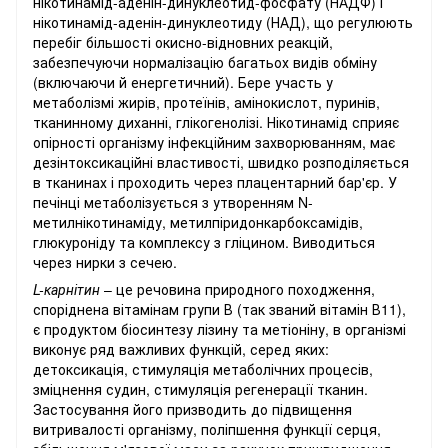
нікотинамід-аденін-динуклеотид-фосфату (НАДФ) і
нікотинамід-аденін-динуклеотиду (НАД), що регулюють
перебіг більшості окисно-відновних реакцій,
забезпечуючи нормалізацію багатьох видів обміну
(включаючи й енергетичний). Бере участь у
метаболізмі жирів, протеїнів, амінокислот, пуринів,
тканинному диханні, глікогенолізі. Нікотинамід сприяє
опірності організму інфекційним захворюванням, має
дезінтоксикаційні властивості, швидко розподіляється
в тканинах і проходить через плацентарний бар'єр. У
печінці метаболізується з утворенням N-
метилнікотинаміду, метилпіридонкарбоксамідів,
глюкуроніду та комплексу з гліцином. Виводиться
через нирки з сечею.
L-карнітин
– це речовина природного походження,
споріднена вітамінам групи В (так званий вітамін В11),
є продуктом біосинтезу лізину та метіоніну, в організмі
виконує ряд важливих функцій, серед яких:
детоксикація, стимуляція метаболічних процесів,
зміцнення судин, стимуляція регенерації тканин.
Застосування його призводить до підвищення
витривалості організму, поліпшення функції серця,