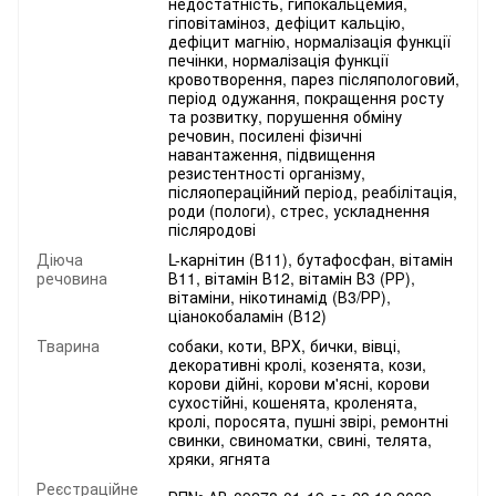
недостатність, гипокальцемия,
гіповітаміноз, дефіцит кальцію,
дефіцит магнію, нормалізація функції
печінки, нормалізація функції
кровотворення, парез післяпологовий,
період одужання, покращення росту
та розвитку, порушення обміну
речовин, посилені фізичні
навантаження, підвищення
резистентності організму,
післяопераційний період, реабілітація,
роди (пологи), стрес, ускладнення
післяродові
Діюча
L-карнітин (В11), бутафосфан, вітамін
речовина
В11, вітамін В12, вітамін В3 (РР),
вітаміни, нікотинамід (В3/РР),
ціанокобаламін (В12)
Тварина
cобаки, коти, ВРХ, бички, вівці,
декоративні кролі, козенята, кози,
корови дійні, корови м'ясні, корови
сухостійні, кошенята, кроленята,
кролі, поросята, пушні звірі, ремонтні
свинки, свиноматки, свині, телята,
хряки, ягнята
Реєстраційне