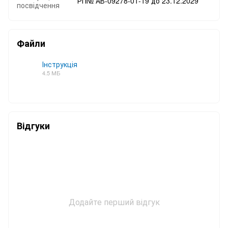
РП№ АВ-09278-01-19 до 23.12.2029
посвідчення
Файли
Інструкція
4.5 МБ
PDF
Відгуки
Додайте перший відгук