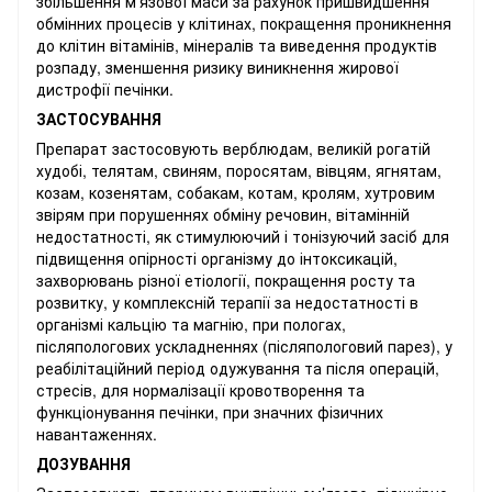
збільшення м'язової маси за рахунок пришвидшення
обмінних процесів у клітинах, покращення проникнення
до клітин вітамінів, мінералів та виведення продуктів
розпаду, зменшення ризику виникнення жирової
дистрофії печінки.
ЗАСТОСУВАННЯ
Препарат застосовують верблюдам, великій рогатій
худобі, телятам, свиням, поросятам, вівцям, ягнятам,
козам, козенятам, собакам, котам, кролям, хутровим
звірям при порушеннях обміну речовин, вітамінній
недостатності, як стимулюючий і тонізуючий засіб для
підвищення опірності організму до інтоксикацій,
захворювань різної етіології, покращення росту та
розвитку, у комплексній терапії за недостатності в
організмі кальцію та магнію, при пологах,
післяпологових ускладненнях (післяпологовий парез), у
реабілітаційний період одужування та після операцій,
стресів, для нормалізації кровотворення та
функціонування печінки, при значних фізичних
навантаженнях.
ДОЗУВАННЯ