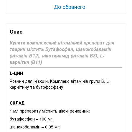
До обраного
Опис
Купити комплексний вітамінний препарат для
тварин містить Бутафосфан, ціанокобаламін
(вітамін B12), нікотинамід (вітамін В3), L-
карнітин (В11)
L-ЦИН
Розчин для ін’єкцій. Комплекс вітамінів групи В, L-
карнітину та бутофосфану
СКЛАД
1 мл препарату містить діючі речовини:
бутафосфан – 100 мг;
ціанокобаламін – 0,05 мг;