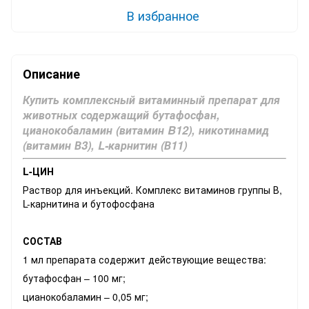
В избранное
Описание
Купить комплексный витаминный препарат для
животных содержащий бутафосфан,
цианокобаламин (витамин B12), никотинамид
(витамин В3), L-карнитин (В11)
L-ЦИН
Раствор для инъекций. Комплекс витаминов группы В,
L-карнитина и бутофосфана
СОСТАВ
1 мл препарата содержит действующие вещества:
бутафосфан – 100 мг;
цианокобаламин – 0,05 мг;