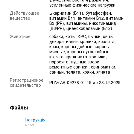
усиленные физические нагрузки
Действующее
L-карнитин (В11), бутафосфан,
вещество
витамин В11, витамин В12, витамин
В3 (РР), витамины, никотинамид
(В3/РР), цианокобаламин (В12)
Животное
cобаки, коты, КРС, бычки, овцы,
декоративные кролики, козлята,
козы, коровы дойные, коровы
мясные, коровы сухостойные,
котята, крольчата, кролики,
поросята, пушные звери,
ремонтные свинки , свиноматки,
свиньи, телята, хряки, ягнята
Регистрационое
РП№ АВ-09278-01-19 до 23.12.2029
свидетельство
Файлы
Інструкція
4.5 МБ
PDF