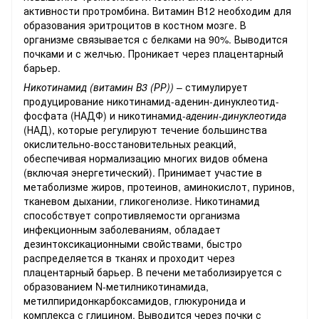
активности протромбина. Витамин B12 необходим для
образования эритроцитов в костном мозге. В
организме связывается с белками на 90%. Выводится
почками и с желчью. Проникает через плацентарный
барьер.
Никотинамид (витамин В3 (РР))
– стимулирует
продуцирование никотинамид-аденин-динуклеотид-
фосфата (НАДФ) и никотинамид-
аденин
-
динуклеотида
(НАД), которые регулируют течение большинства
окислительно-восстановительных реакций,
обеспечивая нормализацию многих видов обмена
(включая энергетический). Принимает участие в
метаболизме жиров, протеинов, аминокислот, пуринов,
тканевом дыхании, гликогенолизе. Никотинамид
способствует сопротивляемости организма
инфекционным заболеваниям, обладает
дезинтоксикационными свойствами, быстро
распределяется в тканях и проходит через
плацентарный барьер. В печени метаболизируется с
образованием N-метилникотинамида,
метилпиридонкарбоксамидов, глюкуронида и
комплекса с глицином. Выводится через почки с