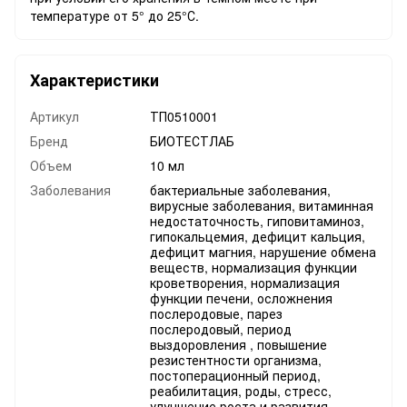
температуре от 5° до 25°С.
Характеристики
Артикул
ТП0510001
Бренд
БИОТЕСТЛАБ
Объем
10 мл
Заболевания
бактериальные заболевания,
вирусные заболевания, витаминная
недостаточность, гиповитаминоз,
гипокальцемия, дефицит кальция,
дефицит магния, нарушение обмена
веществ, нормализация функции
кроветворения, нормализация
функции печени, осложнения
послеродовые, парез
послеродовый, период
выздоровления , повышение
резистентности организма,
постоперационный период,
реабилитация, роды, стресс,
улучшение роста и развития,