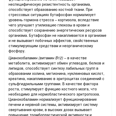
неспецифическую резистентность организма,
способствует образованию костной ткани. При
стрессовых ситуациях бутафосфан нормализует
уровень гормона стресса – кортизола, вследствие
чего улучшает утилизацию глюкозы в крови и
способствует сохранению энергетических ресурсов
организма. Бутафосфан не накапливается в организме
и не вызывает побочных эффектов, свойственных
стимулирующим средствам и неорганическому
фосфору.
Цианокобаламин (витамин B12)
– в качестве
метаболита, активизирует обмен углеводов, белков и
липидов, способствует синтезу лабильных групп в
образовании холина, метионина, нуклеиновых кислот,
креатина, накапливанию в эритроцитах соединений с
сульфгидрильными группами. В качестве фактора
роста, стимулирует функцию костного мозга, что
необходимо для нормобластического эритропоэза.
Цианокобаламин нормализует функционирование
печени и нервной системы, активизирует систему
свертывания крови, в высоких дозах вызывает
повышение тромбопластической активности и