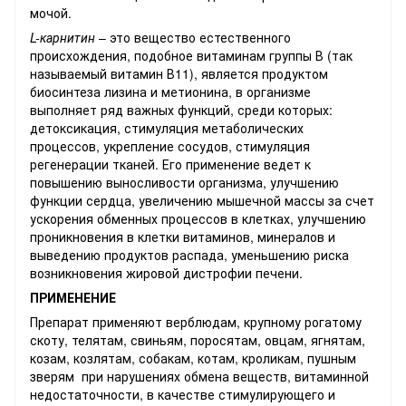
мочой.
L-карнитин
– это вещество естественного
происхождения, подобное витаминам группы В (так
называемый витамин В11), является продуктом
биосинтеза лизина и метионина, в организме
выполняет ряд важных функций, среди которых:
детоксикация, стимуляция метаболических
процессов, укрепление сосудов, стимуляция
регенерации тканей. Его применение ведет к
повышению выносливости организма, улучшению
функции сердца, увеличению мышечной массы за счет
ускорения обменных процессов в клетках, улучшению
проникновения в клетки витаминов, минералов и
выведению продуктов распада, уменьшению риска
возникновения жировой дистрофии печени.
ПРИМЕНЕНИЕ
Препарат применяют верблюдам, крупному рогатому
скоту, телятам, свиньям, поросятам, овцам, ягнятам,
козам, козлятам, собакам, котам, кроликам, пушным
зверям при нарушениях обмена веществ, витаминной
недостаточности, в качестве стимулирующего и