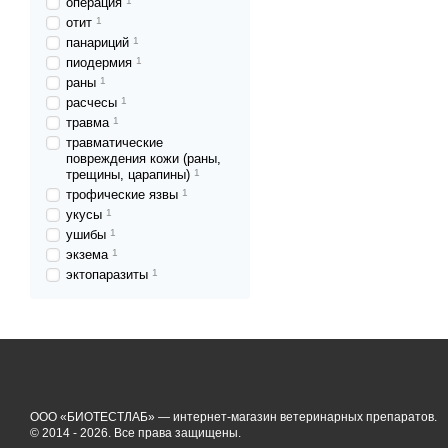
операция
1
отит
1
панариций
1
пиодермия
1
раны
1
расчесы
1
травма
1
травматические
повреждения кожи (раны,
трещины, царапины)
1
трофические язвы
1
укусы
1
ушибы
1
экзема
1
эктопаразиты
1
ООО «БИОТЕСТЛАБ» — интернет-магазин ветеринарных препаратов.
© 2014 - 2026. Все права защищены.