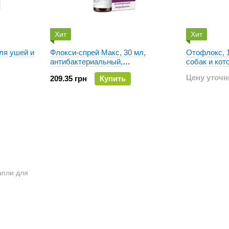
Хит
Хит
для ушей и
Флокси-спрей Макс, 30 мл,
Отофлокс, 1
антибактериальный,
собак и кот
противоаллергический спрей для
Цену уточн
209.35 грн
Купить
кошек и собак.