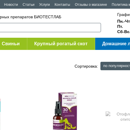
Новости
Статьи
Услуги
Контакты
Отзывы о магазине
Политика 
Графи
нарных препаратов БИОТЕСТЛАБ
Пн.-Чт
Пт.
Сб-Вс
Свиньи
Крупный рогатый скот
Домашние 
по популярнос
Сортировка: