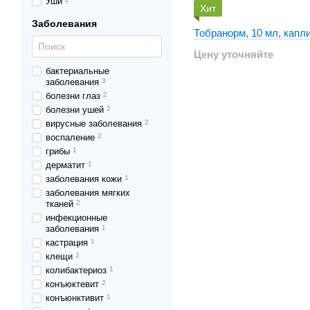
Уши
Хит
Заболевания
Тобранорм, 10 мл, капли
Цену уточняйте
бактериальные
заболевания
3
болезни глаз
2
болезни ушей
2
вирусные заболевания
2
воспаление
2
грибы
1
дерматит
1
заболевания кожи
1
заболевания мягких
тканей
2
инфекционные
заболевания
1
кастрация
1
клещи
2
колибактериоз
1
конъюктевит
2
конъюнктивит
1