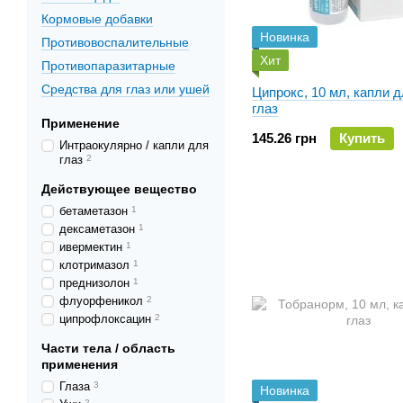
Кормовые добавки
Новинка
Противовоспалительные
Хит
Противопаразитарные
Средства для глаз или ушей
Ципрокс, 10 мл, капли 
глаз
Применение
145.26 грн
Купить
Интраокулярно / капли для
глаз
2
Действующее вещество
бетаметазон
1
дексаметазон
1
ивермектин
1
клотримазол
1
преднизолон
1
флуорфеникол
2
ципрофлоксацин
2
Части тела / область
применения
Глаза
3
Новинка
2