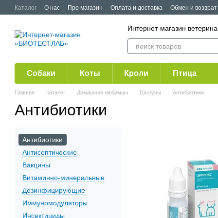
Перейти к основному контенту
Каталог
О нас
Про магазин
Оплата и доставка
Обмен и возврат
Публичная оферта
Акции
Интернет-магазин ветери
Собаки
Коты
Кроли
Птица
Главная
Каталог
Домашние любимцы
Грызуны
Антибиотики
Антибиотики
Антибиотики
Антисептические
Вакцины
Витаминно-минеральные
Дезинфицирующие
Иммуномодуляторы
Инсектициды