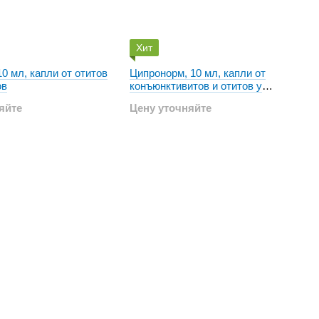
Хит
0 мл, капли от отитов
Ципронорм, 10 мл, капли от
ов
конъюнктивитов и отитов у
животных
яйте
Цену уточняйте