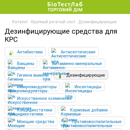
Каталог
Крупный рогатый скот
Дезинфицирующие
Дезинфицирующие средства для
КРС
Антибиотики
Антисептические
Вакцины
Витаминно-минеральные
Гигиена вымени
Дезинфицирующие
Иммуномодуляторы
Инсектициды
Искусственное осеменение
Кокцидиостатики
Кормовые добавки
Моющие средства
Противовоспалительные