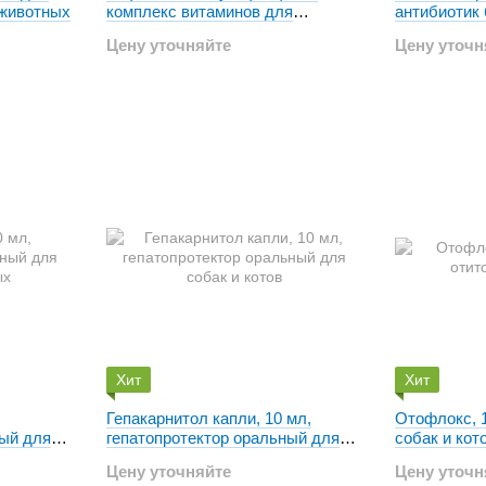
 животных
комплекс витаминов для
антибиотик
домашних животных
действия в 
Цену уточняйте
Цену уточн
микронизир
Хит
Хит
Гепакарнитол капли, 10 мл,
Отофлокс, 1
ный для
гепатопротектор оральный для
собак и кот
собак и котов
Цену уточняйте
Цену уточн