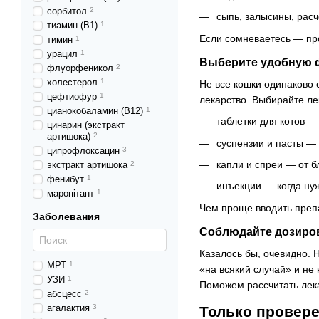
сорбитол
2
сыпь, залысины, расч
тиамин (В1)
1
Если сомневаетесь — про
тимин
1
урацил
1
Выберите удобную 
флуорфеникол
2
холестерол
1
Не все кошки одинаково 
цефтиофур
1
лекарство. Выбирайте лек
цианокобаламин (В12)
1
таблетки для котов —
цинарин (экстракт
артишока)
2
суспензии и пасты — 
ципрофлоксацин
3
капли и спреи — от б
экстракт артишока
2
фенибут
1
инъекции — когда нуж
маропітант
1
Чем проще вводить препа
Заболевания
Соблюдайте дозиро
Казалось бы, очевидно. 
МРТ
1
«на всякий случай» и не
УЗИ
1
Поможем рассчитать лека
абсцесс
2
агалактия
3
Только провер