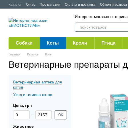
Перейти к основному контенту
Каталог
О нас
Про магазин
Оплата и доставка
Обмен и возврат
Публичная оферта
Акции
Интернет-магазин ветери
Собаки
Коты
Кроли
Птица
Главная
Каталог
Коты
Ветеринарные препараты д
Ветеринарная аптека для
котов
Уход и гигиена котов
Цена, грн
От Цена, грн
До Цена, грн
OK
Животное