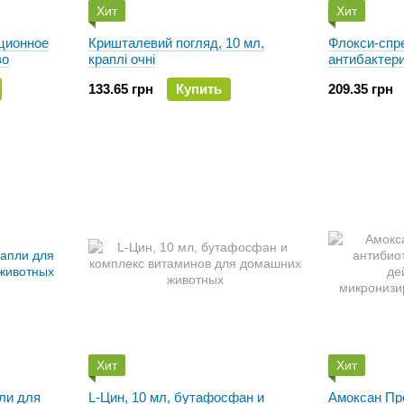
Хит
Хит
ционное
Кришталевий погляд, 10 мл,
Флокси-спре
во
краплі очні
антибактер
противоалл
133.65 грн
Купить
209.35 грн
кошек и соб
Хит
Хит
пли для
L-Цин, 10 мл, бутафосфан и
Амоксан Пр