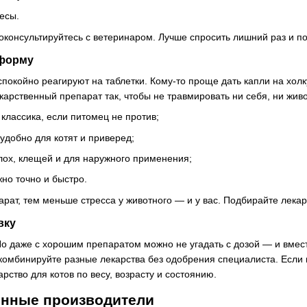
есы.
консультируйтесь с ветеринаром. Лучше спросить лишний раз и под
форму
спокойно реагируют на таблетки. Кому-то проще дать капли на хол
арственный препарат так, чтобы не травмировать ни себя, ни живот
 классика, если питомец не против;
удобно для котят и приверед;
лох, клещей и для наружного применения;
но точно и быстро.
рат, тем меньше стресса у животного — и у вас. Подбирайте лекарс
вку
Но даже с хорошим препаратом можно не угадать с дозой — и вмес
 комбинируйте разные лекарства без одобрения специалиста. Если
рство для котов по весу, возрасту и состоянию.
енные производители