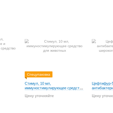
Спецупаковка
Стимул, 10 мл,
Цефтифур-5
иммуностимулирующее средство
антибактер
 средство
для животных
широкого сп
Цену уточняйте
Цену уточн