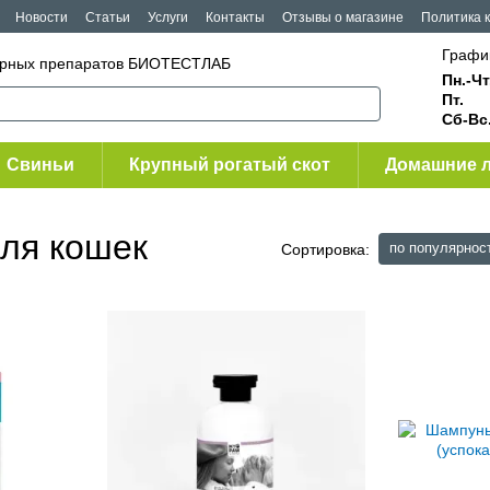
Новости
Статьи
Услуги
Контакты
Отзывы о магазине
Политика 
Графи
нарных препаратов БИОТЕСТЛАБ
Пн.-Чт
Пт.
Сб-Вс
Свиньи
Крупный рогатый скот
Домашние 
ля кошек
по популярнос
Сортировка: