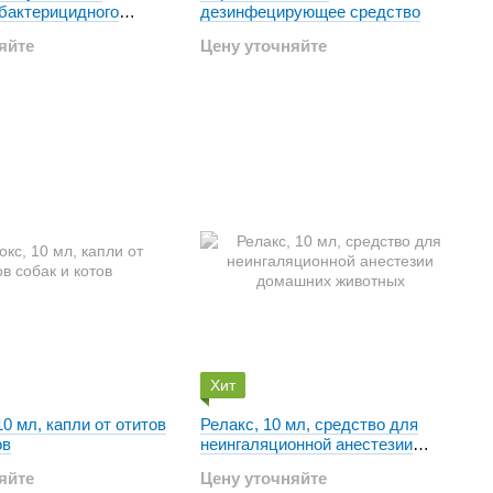
 бактерицидного
дезинфецирующее средство
виде
яйте
Цену уточняйте
ованной субстанции
Хит
0 мл, капли от отитов
Релакс, 10 мл, средство для
ов
неингаляционной анестезии
домашних животных
яйте
Цену уточняйте