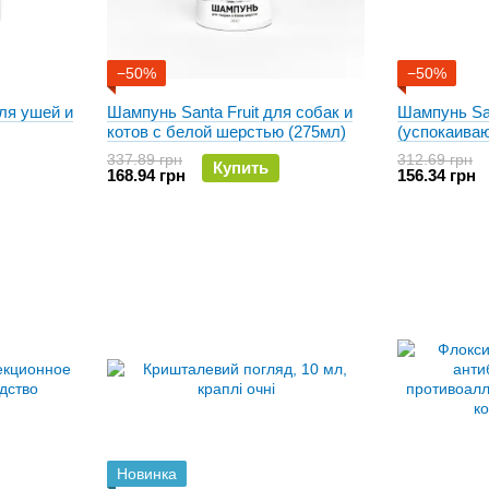
−50%
−50%
для ушей и
Шампунь Santa Fruit для собак и
Шампунь San
котов с белой шерстью (275мл)
(успокаива
337.89 грн
312.69 грн
Купить
168.94 грн
156.34 грн
Новинка