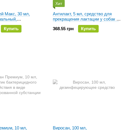
Хит
й Макс, 30 мл,
Антилакт, 5 мл, средство для
иальный,
прекращения лактации у собак и
ергический спрей для
кошек
Купить
368.55 грн
Купить
ак.
емиум, 10 мл,
Виросан, 100 мл,