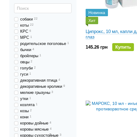
Новинка
cобаки
22
Хит
коты
22
Ципрокс, 10 мл, капли 
КРС
6
глаз
МРС
1
родительское поголовье
1
145.26 грн
Купить
бычки
4
бройлеры
1
овцы
2
голуби
2
гуси
1
декоративная птица
4
декоративные кролики
9
мелкие грызуны
3
утки
1
козлята
1
козы
2
кони
1
коровы дойные
4
коровы мясные
4
коровы сухостойные
3