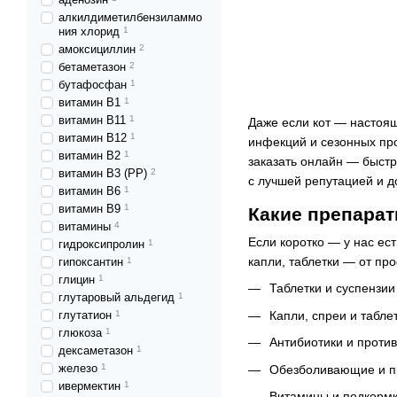
алкилдиметилбензиламмо
ния хлорид
1
амоксициллин
2
бетаметазон
2
бутафосфан
1
витамин В1
1
витамин В11
1
Даже если кот — настоящ
витамин В12
1
инфекций и сезонных про
витамин В2
1
заказать онлайн — быстр
витамин В3 (РР)
2
с лучшей репутацией и д
витамин В6
1
витамин В9
1
Какие препарат
витамины
4
Если коротко — у нас ес
гидроксипролин
1
капли, таблетки — от пр
гипоксантин
1
глицин
1
Таблетки и суспензии
глутаровый альдегид
1
Капли, спреи и табле
глутатион
1
глюкоза
1
Антибиотики и проти
дексаметазон
1
железо
1
Обезболивающие и пр
ивермектин
1
Витамины и подкормк