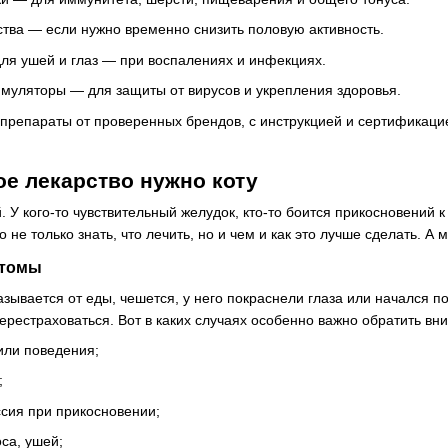
тва — если нужно временно снизить половую активность.
для ушей и глаз — при воспалениях и инфекциях.
муляторы — для защиты от вирусов и укрепления здоровья.
репараты от проверенных брендов, с инструкцией и сертификацие
кое лекарство нужно коту
У кого-то чувствительный желудок, кто-то боится прикосновений к у
 не только знать, что лечить, но и чем и как это лучше сделать. А 
птомы
азывается от еды, чешется, у него покраснели глаза или начался п
перестраховаться. Вот в каких случаях особенно важно обратить вн
или поведения;
;
ссия при прикосновении;
оса, ушей;