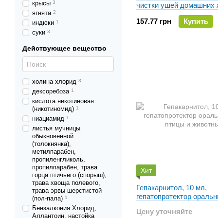
крысы
3
чистки ушей домашних
ягнята
2
157.77 грн
Купить
индюки
1
суки
3
Действующее вещество
холина хлорид
3
дексоребоза
1
кислота никотиновая
(никотиномид)
1
ниациамид
1
листья мучницы
обыкновенной
(толокнянка),
метилпарабен,
пропиленгликоль,
пропилпарабен, трава
Хит
горца птичьего (спорыш),
трава хвоща полевого,
Гепакарнитол, 10 мл,
трава эрвы шерстистой
гепатопротектор ораль
(пол-пала)
1
птицы и животных
Бензалкония Хлорид,
Цену уточняйте
Аллантоин, настойка