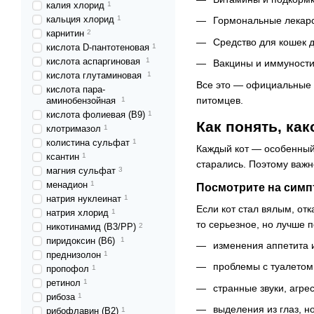
калия хлорид
1
кальция хлорид
1
Гормональные лекарс
карнитин
2
Средство для кошек 
кислота D-пантотеновая
1
кислота аспаргиновая
1
Вакцины и иммуности
кислота глутаминовая
1
Все это — официальные п
кислота пара-
питомцев.
аминобензойная
1
кислота фолиевая (В9)
1
Как понять, ка
клотримазол
1
колистина сульфат
1
Каждый кот — особенный. 
ксантин
1
старались. Поэтому важно
магния сульфат
3
менадион
1
Посмотрите на сим
натрия нуклеинат
1
Если кот стал вялым, отк
натрия хлорид
1
то серьезное, но лучше 
никотинамид (В3/РР)
2
пиридоксин (В6)
1
изменения аппетита 
преднизолон
1
проблемы с туалетом
пропофол
1
ретинол
1
странные звуки, агре
рибоза
1
выделения из глаз, н
рибофлавин (В2)
1