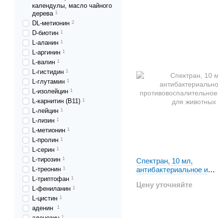
календулы, масло чайного
дерева
1
DL-метионин
2
D-биотин
1
L-аланин
1
L-аргинин
1
L-валин
1
L-гистидин
1
L-глутамин
1
L-изолейцин
1
L-карнитин (В11)
1
L-лейцин
1
L-лизин
1
L-метионин
1
L-пролин
1
L-серин
1
L-тирозин
1
Спектран, 10 мл,
L-треонин
1
антибактериальное и
противовоспалительное
L-триптофан
1
Цену уточняйте
для животных
L-фениланин
1
L-цистин
1
аденин
1
аденозин
1