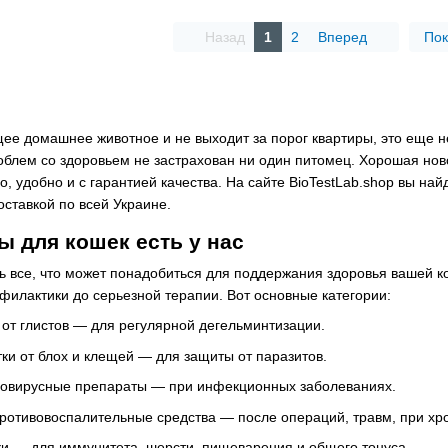
Назад
1
2
Вперед
Пок
ее домашнее животное и не выходит за порог квартиры, это еще не 
блем со здоровьем не застрахован ни один питомец. Хорошая нов
о, удобно и с гарантией качества. На сайте BioTestLab.shop вы н
оставкой по всей Украине.
ы для кошек есть у нас
ть все, что может понадобиться для поддержания здоровья вашей ко
офилактики до серьезной терапии. Вот основные категории:
 от глистов — для регулярной дегельминтизации.
тки от блох и клещей — для защиты от паразитов.
вовирусные препараты — при инфекционных заболеваниях.
отивовоспалительные средства — после операций, травм, при хро
и — для иммунитета, шерсти, пищеварения и общего тонуса.