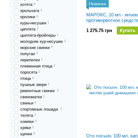
Новинка
котята
6
крольчата
2
МАРОКС, 10 мл - инъек
кролики
4
противорвотное средст
куры-несушки
1
циплята
3
1 275.75 грн
Купить
цыплята-бройлеры
1
молодняк кур-несушек
3
морские свинки
3
попугаи
3
перепелки
1
племенная птица
2
поросята
2
птица
4
пушные звери
2
ремонтные свинки
2
свиноматки
1
свиньи
6
спортивные лошади
1
телята
2
хомяки
3
хряки
2
щенки
6
Ото лосьон, 100 мл, ка