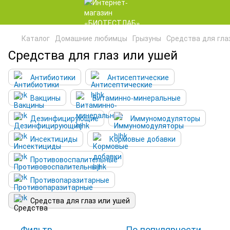
Каталог
Домашние любимцы
Грызуны
Средства для гла
Средства для глаз или ушей
Антибиотики
Антисептические
Вакцины
Витаминно-минеральные
Дезинфицирующие
Иммуномодуляторы
Инсектициды
Кормовые добавки
Противовоспалительные
Противопаразитарные
Средства для глаз или ушей
Фильтр
По популярности