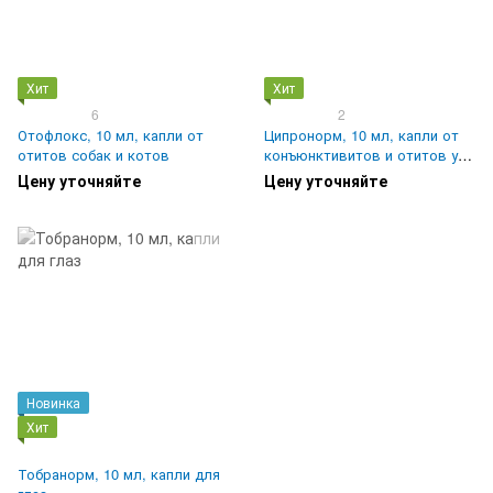
Хит
Хит
6
2
Отофлокс, 10 мл, капли от
Ципронорм, 10 мл, капли от
отитов собак и котов
конъюнктивитов и отитов у
животных
Цену уточняйте
Цену уточняйте
Новинка
Хит
Тобранорм, 10 мл, капли для