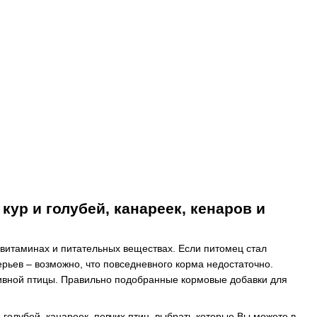
ур и голубей, канареек, кенаров и
витаминах и питательных веществах. Если питомец стал
рьев – возможно, что повседневного корма недостаточно.
ативной птицы. Правильно подобранные кормовые добавки для
голубей, канареек, певчих птиц, выбрать которые Вы можете в