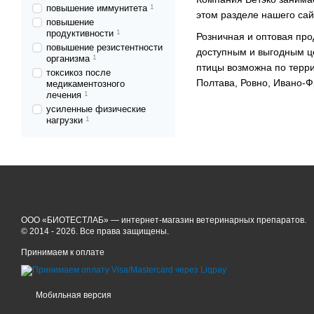
повышение иммунитета
1
этом разделе нашего сай
повышение
продуктивности
1
Розничная и оптовая про
повышение резистентности
доступным и выгодным це
организма
1
птицы возможна по терри
токсикоз после
Полтава, Ровно, Ивано-Ф
медикаментозного
лечения
1
усиленные физические
нагрузки
1
ООО «БИОТЕСТЛАБ» — интернет-магазин ветеринарных препаратов.
© 2014 - 2026. Все права защищены.
Принимаем к оплате
Мобильная версия