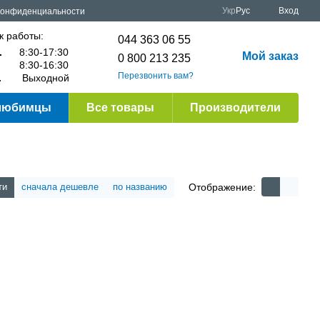
Укр
Рус
Вход
конфиденциальности
к работы:
044 363 06 55
.
8:30-17:30
Мой заказ
0 800 213 235
8:30-16:30
Перезвонить вам?
.
Выходной
любимцы
Все товары
Производители
Отображение:
ти
сначала дешевле
по названию