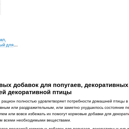
мл,
ный для
ых добавок для попугаев, декоративных к
ей декоративной птицы
 рацион полностью удовлетворяет потребности домашней птицы в 
вным или раздражительным, или заметно ухудшилось состояние пе
блем или вовсе избежать их помогут кормовые добавки для декор
зм всеми необходимыми веществами.
тся продажей кормовых добавок для попугаев, декоративных кур и 