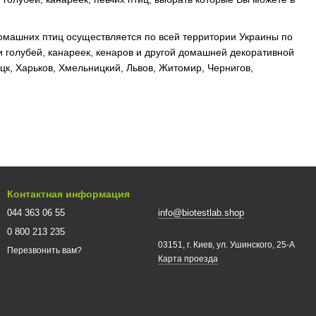
домашних птиц осуществляется по всей территории Украины по
и голубей, канареек, кенаров и другой домашней декоративной
цк, Харьков, Хмельницкий, Львов, Житомир, Чернигов,
Контактная информация
044 363 06 55
info@biotestlab.shop
0 800 213 235
03151, г. Киев, ул. Ушинского, 25-A
Перезвонить вам?
Карта проезда