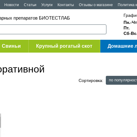
Новости
Статьи
Услуги
Контакты
Отзывы о магазине
Политика 
Графи
инарных препаратов БИОТЕСТЛАБ
Пн.-Чт
Пт.
Сб-Вс
Свиньи
Крупный рогатый скот
Домашние 
оративной
по популярнос
Сортировка: