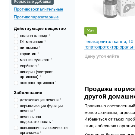
Кормовые добавки
Противовоспалительные
Противопаразитарные
Действующее вещество
Хит
холина хлорид
1
Гепакарнитол капли, 10 
DL-метионин
1
гепатопротектор ораль
витамины
1
собак и котов
карнитин
1
Цену уточняйте
магния сульфат
1
сорбитол
1
цинарин (экстракт
артишока)
1
экстракт артишока
1
Продажа кормов
Заболевания
другой домашн
детоксикация печени
1
Правильно составленный
нормализация функции
печени
1
менее активным, агресси
печеночная
Избавиться от таких про
недостаточность
1
птицы обеспечат органи
повышение выносливости
организма
1
Компания Ветэко занимае