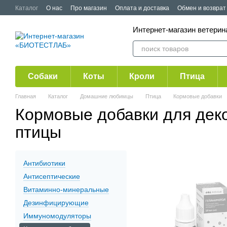
Перейти к основному контенту
Каталог
О нас
Про магазин
Оплата и доставка
Обмен и возврат
Публичная оферта
Акции
Интернет-магазин ветер
Собаки
Коты
Кроли
Птица
Главная
Каталог
Домашние любимцы
Птица
Кормовые добавки
Кормовые добавки для дек
птицы
Антибиотики
Антисептические
Витаминно-минеральные
Дезинфицирующие
Иммуномодуляторы