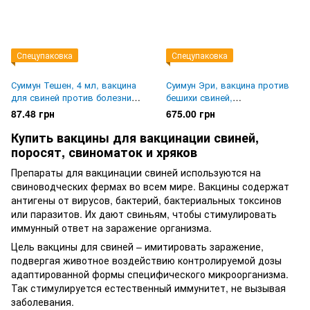
Спецупаковка
Спецупаковка
Суимун Тешен, 4 мл, вакцина
Суимун Эри, вакцина против
для свиней против болезни
бешихи свиней,
Тешена
инактивированная, 50 доз
87.48 грн
675.00 грн
Купить вакцины для вакцинации свиней,
поросят, свиноматок и хряков
Препараты для вакцинации свиней используются на
свиноводческих фермах во всем мире. Вакцины содержат
антигены от вирусов, бактерий, бактериальных токсинов
или паразитов. Их дают свиньям, чтобы стимулировать
иммунный ответ на заражение организма.
Цель вакцины для свиней – имитировать заражение,
подвергая животное воздействию контролируемой дозы
адаптированной формы специфического микроорганизма.
Так стимулируется естественный иммунитет, не вызывая
заболевания.