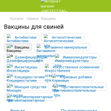
Каталог
Свиньи
Вакцины
Вакцины для свиней
Антибиотики
Антисептические
Вакцины
Витаминно-минеральные
Дезинфицирующие
Иммуномодуляторы
Инсектициды
Искусственное осеменение
Кокцидиостатики
Кормовые добавки
Моющие средства
Противовоспалительные
Противопаразитарные
Фильтр
По популярности