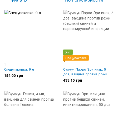
Хит
Спецупаковка
1
Спецупаковка, 9 л
Суимун Парво Эри инак, 5
доз, вакцина против рожи
154.00 грн
(бешихи) свиней и
433.15 грн
парвовирусной инфекции