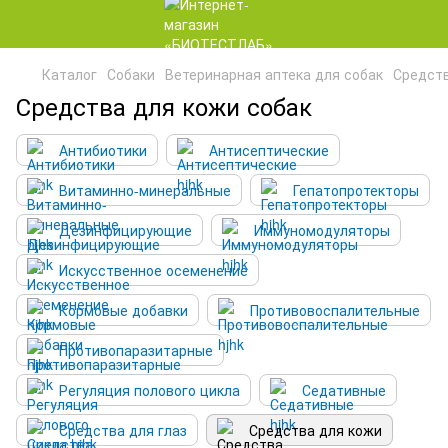
Каталог
Собаки
Ветеринарная аптека для собак
Средств
Средства для кожи собак
Антибиотики
Антисептические
Витаминно-минеральные
Гепатопротекторы
Дезинфицирующие
Иммуномодуляторы
Искусственное осеменение
Кормовые добавки
Противовоспалительные
Противопаразитарные
Регуляция полового цикла
Седативные
Средства для глаз
Средства для кожи