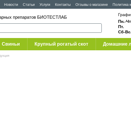
Новости
Статьи
Услуги
Контакты
Отзывы о магазине
Политика 
Графи
инарных препаратов БИОТЕСТЛАБ
Пн.-Чт
Пт.
Сб-Вс
Свиньи
Крупный рогатый скот
Домашние 
дукция