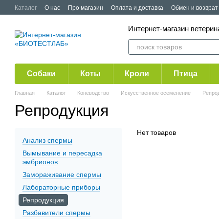
Перейти к основному контенту
Каталог
О нас
Про магазин
Оплата и доставка
Обмен и возврат
Публичная оферта
Акции
Интернет-магазин ветер
Собаки
Коты
Кроли
Птица
Главная
Каталог
Коневодство
Искусственное осеменение
Репро
Репродукция
Нет товаров
Анализ спермы
Вымывание и пересадка
эмбрионов
Замораживание спермы
Лабораторные приборы
Репродукция
Разбавители спермы