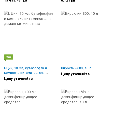
15 433.73 грн
8.72 грн
Хит
L-Цин, 10 мл, бутафосфан и
Вироклин-800, 10 л
комплекс витаминов для
Цену уточняйте
домашних животных
Цену уточняйте