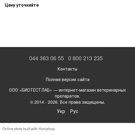
средство для животных
Цену уточняйте
044 363 06 55
0 800 213 235
Контакты
Полная версия сайта
ООО «БИОТЕСТЛАБ» — интернет-магазин ветеринарных
препаратов.
© 2014 - 2026. Все права защищены.
Укр
Рус
Online store built with Horoshop