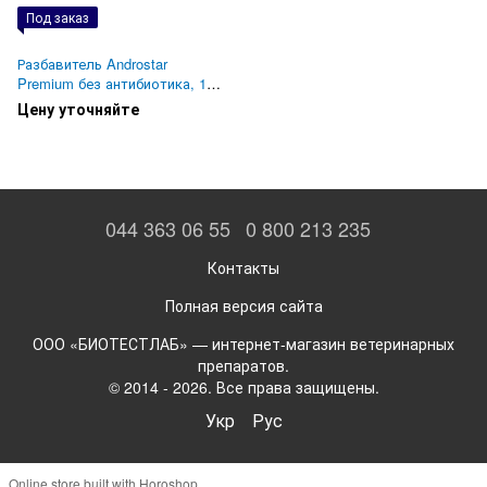
Под заказ
Разбавитель Androstar
Premium без антибиотика, 10
дней, 45 г
Цену уточняйте
044 363 06 55
0 800 213 235
Контакты
Полная версия сайта
ООО «БИОТЕСТЛАБ» — интернет-магазин ветеринарных
препаратов.
© 2014 - 2026. Все права защищены.
Укр
Рус
Online store built with Horoshop