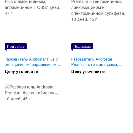
Под заказ
Под заказ
Разбавитель Androstar Plus с
Разбавитель Androstar
ампицилином, апрамицином +
Premium с гентамицином,
OBS7 дней, 47 г
линкомицином и
Цену уточняйте
Цену уточняйте
спектомицином сульфата, 10
дней, 45 г