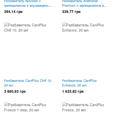
Разбавитель Novistar с
Разбавитель Androstar
ампицилином и апрамицином,
Premium с ампицилином и
длительного хранения, 47 г
апрамицином, 10 дней, 45 г
394.14 грн
339.77 грн
Разбавитель CaniPlus Chill 10,
Разбавитель CaniPlus
20 мл
Enhance, 20 мл
3 860.63 грн
1 633.82 грн