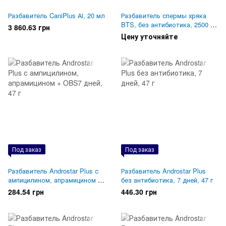
Разбавитель CaniPlus АІ, 20 мл
Разбавитель спермы хряка
BTS, без антибиотика, 2500 г,
3 860.63 грн
Minitube
Цену уточняйте
Под заказ
Под заказ
Разбавитель Androstar Plus с
Разбавитель Androstar Plus
ампицилином, апрамицином +
без антибиотика, 7 дней, 47 г
OBS7 дней, 47 г
284.54 грн
446.30 грн