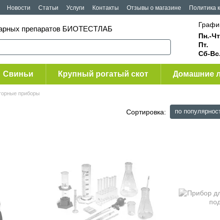
Новости
Статьи
Услуги
Контакты
Отзывы о магазине
Политика 
Графи
инарных препаратов БИОТЕСТЛАБ
Пн.-Чт
Пт.
Сб-Вс
Свиньи
Крупный рогатый скот
Домашние 
торные приборы
по популярнос
Сортировка: