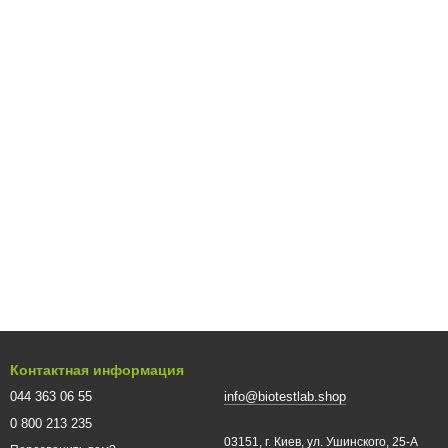
Контактная информация
044 363 06 55
info@biotestlab.shop
0 800 213 235
03151, г. Киев, ул. Ушинского, 25-A