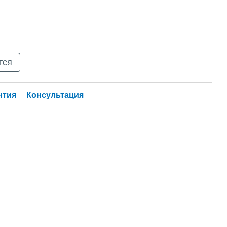
тся
нтия
Консультация