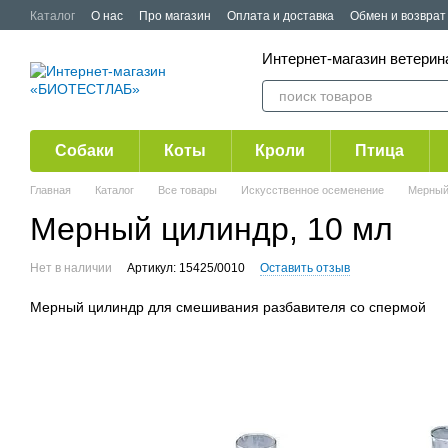
Перейти к основному контенту
Каталог
О нас
Про магазин
Оплата и доставка
Обмен и возврат
Публичная оферта
Акции
Интернет-магазин ветер
Собаки
Коты
Кроли
Птица
Главная
Каталог
Все товары
Искусственное осеменение
Мерный
Мерный цилиндр, 10 мл
Нет в наличии
Артикул: 15425/0010
Оставить отзыв
Мерный цилиндр для смешивания разбавителя со спермой