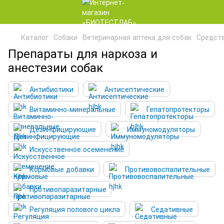
Каталог
Собаки
Ветеринарная аптека для собак
Средств
Препараты для наркоза и
анестезии собак
Антибиотики
Антисептические
Витаминно-минеральные
Гепатопротекторы
Дезинфицирующие
Иммуномодуляторы
Искусственное осеменение
Кормовые добавки
Противовоспалительные
Противопаразитарные
Регуляция полового цикла
Седативные