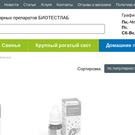
Новости
Статьи
Услуги
Контакты
Отзывы о магазине
Политика 
Графи
инарных препаратов БИОТЕСТЛАБ
Пн.-Чт
Пт.
Сб-Вс
Свиньи
Крупный рогатый скот
Домашние 
альные
по популярнос
Сортировка: