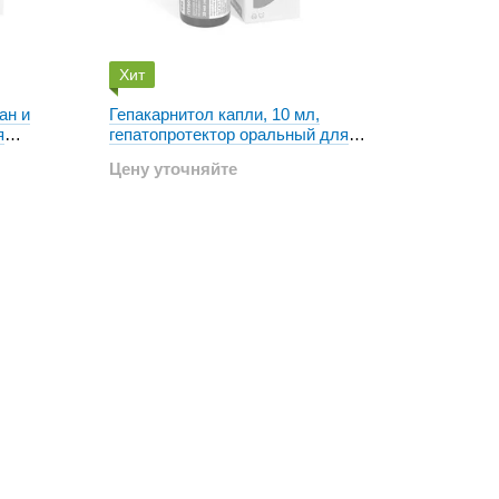
Хит
ан и
Гепакарнитол капли, 10 мл,
я
гепатопротектор оральный для
собак и котов
Цену уточняйте