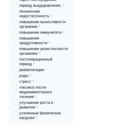
период выздоровления
1
печеночная
недостаточность
1
повышение выносливости
организма
1
повышение иммунитета
1
повышение
продуктивности
1
повышение резистентности
организма
2
постоперационный
период
1
реабилитация
1
роды
1
стресс
1
токсикоз после
медикаментозного
лечения
1
улучшение роста и
развития
1
усиленные физические
нагрузки
2