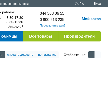
Укр
Рус
Вход
конфиденциальности
к работы:
044 363 06 55
.
8:30-17:30
Мой заказ
0 800 213 235
8:30-16:30
Перезвонить вам?
.
Выходной
любимцы
Все товары
Производители
Отображение:
ти
сначала дешевле
по названию