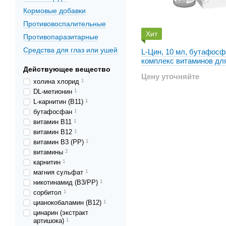
Кормовые добавки
Противовоспалительные
Хит
Противопаразитарные
Средства для глаз или ушей
L-Цин, 10 мл, бутафосф
комплекс витаминов дл
Действующее вещество
домашних животных
Цену уточняйте
холина хлорид
1
DL-метионин
1
L-карнитин (В11)
1
бутафосфан
1
витамин В11
1
витамин В12
1
витамин В3 (РР)
1
витамины
2
карнитин
1
магния сульфат
1
никотинамид (В3/РР)
1
сорбитол
1
цианокобаламин (В12)
1
цинарин (экстракт
артишока)
1