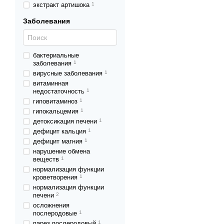
экстракт артишока
1
Заболевания
бактериальные
заболевания
1
вирусные заболевания
1
витаминная
недостаточность
1
гиповитаминоз
1
гипокальцемия
1
детоксикация печени
1
дефицит кальция
1
дефицит магния
1
нарушение обмена
веществ
1
нормализация функции
кроветворения
1
нормализация функции
печени
2
осложнения
послеродовые
1
парез послеродовый
1