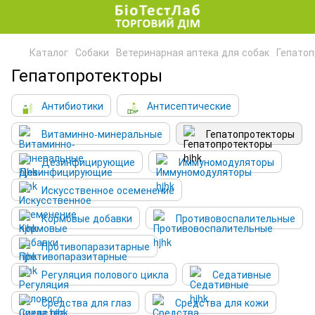
Каталог
Собаки
Ветеринарная аптека для собак
Гепато
Гепатопротекторы
Антибиотики
Антисептические
Витаминно-минеральные
Гепатопротекторы
Дезинфицирующие
Иммуномодуляторы
Искусственное осеменение
Кормовые добавки
Противовоспалительные
Противопаразитарные
Регуляция полового цикла
Седативные
Средства для глаз
Средства для кожи