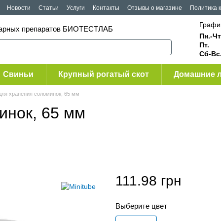
Новости
Статьи
Услуги
Контакты
Отзывы о магазине
Политика 
Графи
инарных препаратов БИОТЕСТЛАБ
Пн.-Чт
Пт.
Сб-Вс
Свиньи
Крупный рогатый скот
Домашние 
для хранения соломинок, 65 мм
инок, 65 мм
111.98 грн
Выберите цвет