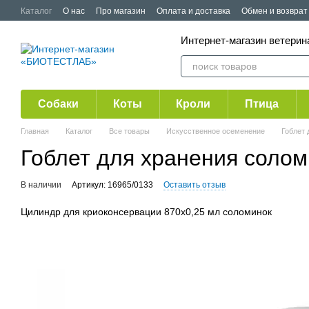
Перейти к основному контенту
Каталог
О нас
Про магазин
Оплата и доставка
Обмен и возврат
Публичная оферта
Акции
Интернет-магазин ветер
Собаки
Коты
Кроли
Птица
Главная
Каталог
Все товары
Искусственное осеменение
Гоблет 
Гоблет для хранения солом
В наличии
Артикул: 16965/0133
Оставить отзыв
Цилиндр для криоконсервации 870х0,25 мл соломинок