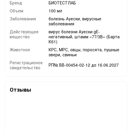
Бренд
БИОТЕСТЛАБ
Объем
100 мл
Заболевания
болезнь Ауески, вирусные
заболевания
Действующее
вирус болезни Ауески gЕ-
вещество
негативный, штамм «77/3В» (Барта
К61)
Животное
КРС, МРС, овцы, поросята, пушные
звери, свиньи
Регистрационое
РП№ ВВ-00454-02-12 до 16.06.2027
свидетельство
Отзывы