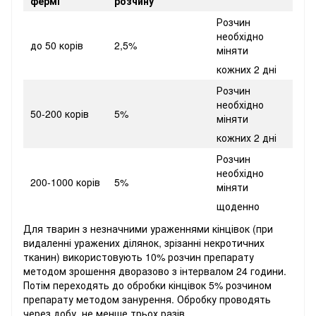
фермі
розчину
Розчин
необхідно
до 50 корів
2,5%
міняти
кожних 2 дні
Розчин
необхідно
50-200 корів
5%
міняти
кожних 2 дні
Розчин
необхідно
200-1000 корів
5%
міняти
щоденно
Для тварин з незначними ураженнями кінцівок (при
видаленні уражених ділянок, зрізанні некротичних
тканин) використовують 10% розчин препарату
методом зрошення дворазово з інтервалом 24 години.
Потім переходять до обробки кінцівок 5% розчином
препарату методом занурення. Обробку проводять
через добу, не менше трьох разів.