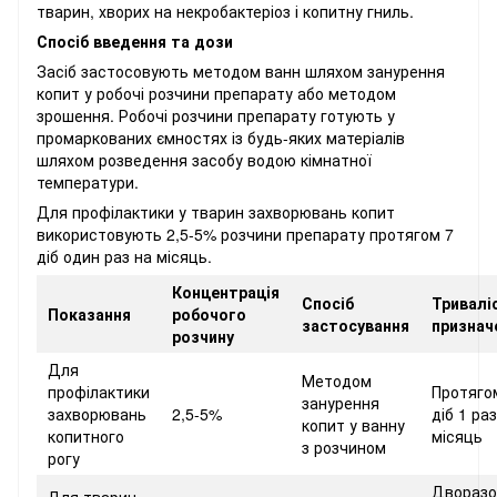
тварин, хворих на некробактеріоз і копитну гниль.
Спосіб введення та дози
Засіб застосовують методом ванн шляхом занурення
копит у робочі розчини препарату або методом
зрошення. Робочі розчини препарату готують у
промаркованих ємностях із будь-яких матеріалів
шляхом розведення засобу водою кімнатної
температури.
Для профілактики у тварин захворювань копит
використовують 2,5-5% розчини препарату протягом 7
діб один раз на місяць.
Концентрація
Спосіб
Тривалі
Показання
робочого
застосування
признач
розчину
Для
Методом
профілактики
Протяго
занурення
захворювань
2,5-5%
діб 1 ра
копит у ванну
копитного
місяць
з розчином
рогу
Дворазо
Для тварин