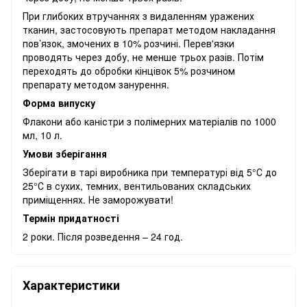
При глибоких втручаннях з видаленням уражених
тканин, застосовують препарат методом накладання
пов’язок, змочених в 10% розчині. Перев'язки
проводять через добу, не менше трьох разів. Потім
переходять до обробки кінцівок 5% розчином
препарату методом занурення.
Форма випуску
Флакони або каністри з полімерних матеріалів по 1000
мл, 10 л.
Ум
ови зберігання
Зберігати в тарі виробника при температурі від 5°С до
25°С в сухих, темних, вентильованих складських
приміщеннях. Не заморожувати!
Термін придатності
2 роки. Після розведення – 24 год.
Характеристики