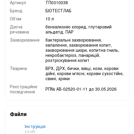
Артикул
ТП0310038
Бренд
БІОТЕСТЛАБ
Об'єм
10 л
Діюча
бензалконію хлорид, глутаровий
речовина
альдегід, ПАР
Захворювання
бактеріальні захворювання,
запалення, захворювання копит,
захворювання шкіри, копитна гниль,
некробактеріоз, панарицій,
розтріскування копит
Тварина
ВРХ, ДРХ, бички, вівці, кози, корови
дійні, корови м'ясні, корови сухостійні,
свині, хряки
Реєстраційне
РП№ АВ-02520-01-11 до 30.05.2026
посвідчення
Файли
Інструкція
2.6 МБ