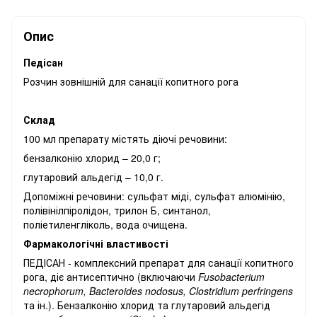
Опис
Педісан
Розчин зовнішній
для санації копитного рога
Склад
100 мл препарату містять діючі речовини:
бензалконію хлорид – 20,0 г;
глутаровий альдегід – 10,0 г.
Допоміжні речовини: сульфат міді, сульфат алюмінію,
полівінілпіролідон, трилон Б, синтанол,
поліетиленгліколь, вода очищена.
Фармакологічні властивості
ПЕДІСАН - комплексний препарат для санації копитного
рога, діє антисептично (включаючи
Fusobacterium
necrophorum, Bacteroides nodosus, Clostridium perfringens
та ін.). Бензалконію хлорид та глутаровий альдегід