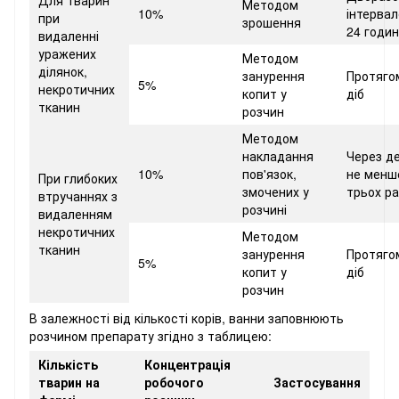
Методом
10%
інтерва
при
зрошення
24 годи
видаленні
уражених
Методом
ділянок,
занурення
Протяго
5%
некротичних
копит у
діб
тканин
розчин
Методом
накладання
Через де
10%
пов'язок,
не менш
При глибоких
змочених у
трьох ра
втручаннях з
розчині
видаленням
некротичних
Методом
тканин
занурення
Протяго
5%
копит у
діб
розчин
В залежності від кількості корів, ванни заповнюють
розчином препарату згідно з таблицею:
Кількість
Концентрація
тварин на
робочого
Застосування