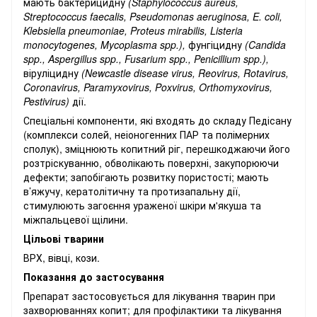
мають бактерицидну
(Staphylococcus
aureus,
Streptococcus faecalis, Pseudomonas aeruginosa, E. coli,
Klebsiella pneumoniae, Proteus mirabilis, Listeria
monocytogenes, Mycoplasma spp.),
фунгіцидну
(Candida
spp., Aspergillus spp., Fusarium spp., Pеnicillium spp.),
віруліцидну
(Newcastle
disease
virus, Reovirus, Rotavirus,
Coronavirus, Paramyxovirus, Poxvirus, Orthomyxovirus,
Pestivirus)
дії.
Спеціальні компоненти, які входять до складу Педісану
(комплекси солей, неіоногенних ПАР та полімерних
сполук), зміцнюють копитний ріг, перешкоджаючи його
розтріскуванню, обволікають поверхні, закупорюючи
дефекти; запобігають розвитку пористості; мають
в’яжучу, кератолітичну та протизапальну дії,
стимулюють загоєння ураженої шкіри м'якуша та
міжпальцевої щілини.
Цільові тварини
ВРХ, вівці, кози.
Показання до застосування
Препарат застосовується для лікування тварин при
захворюваннях копит; для профілактики та лікування