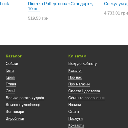
Lock
Піпетка Робертсона «Стандарт»,
Спекулум дл
10 шт.
4 733.01 грн
519.53 грн
Каталог
Клієнтам
Собаки
Вхід до кабінету
Коти
Каталог
Кролі
Про нас
Птиця
Про магазин
Свині
Оплата і доставка
Велика рогата худоба
Обмін та повернення
Домашні улюбленці
Новини
Всі товари
Статті
Виробники
Послуги
Контакти