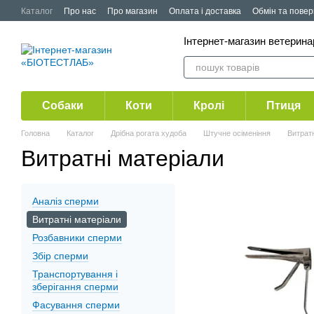
Перейти до основного контенту
Каталог
Про нас
Про магазин
Оплата і доставка
Обмін та пове
Публічна оферта
Акції
Інтернет-магазин ветерин
Собаки
Коти
Кролі
Птиця
Головна
Каталог
Дрібна рогата худоба
Штучне осіменіння
Витратн
Витратні матеріали
Аналіз сперми
Витратні матеріали
Розбавники сперми
Збір сперми
Транспортування і
зберігання сперми
Фасування сперми