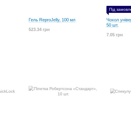
Під замовл
Гель ReproJelly, 100 мл
Чохол уніве
50 шт.
523.34 грн
7.05 грн