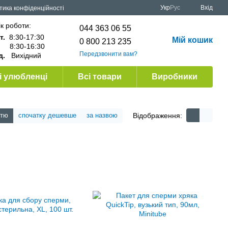
Укр
Рус
Вхід
тика конфіденційності
к роботи:
044 363 06 55
т.
8:30-17:30
Мій кошик
0 800 213 235
.
8:30-16:30
Передзвонити вам?
д.
Вихідний
 улюбленці
Всі товари
Виробники
Відображення:
стю
спочатку дешевше
за назвою