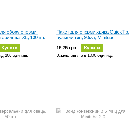
ля сбору сперми,
Пакет для сперми хряка QuickTip,
терильна, ХL, 100 шт.
вузький тип, 90мл, Minitube
Купити
15.75 грн
Купити
ід 100 одиниць
Замовлення від 1000 одиниць