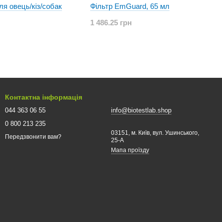
я овець/кіз/собак
Фільтр EmGuard, 65 мл
1 486.25 грн
Контактна інформація
044 363 06 55
info@biotestlab.shop
0 800 213 235
03151, м. Київ, вул. Ушинського,
Передзвонити вам?
25-A
Мапа проїзду