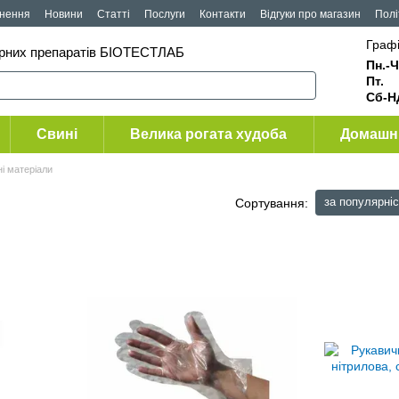
рнення
Новини
Статті
Послуги
Контакти
Відгуки про магазин
Полі
Графі
арних препаратів БІОТЕСТЛАБ
Пн.-Ч
Пт
Сб-Н
Свині
Велика рогата худоба
Домашні
і матеріали
за популярні
Сортування: