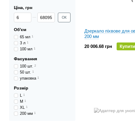
Ціна, грн
Від Ціна, грн
До Ціна, грн
ОК
Об'єм
Дзеркало піхвове для ов
200 мм
65 мл
1
3 л
1
20 006.68 грн
Купити
100 мл
1
Фасування
100 шт.
2
50 шт.
1
упаковка
1
Розмір
L
1
M
1
XL
1
200 мм
1