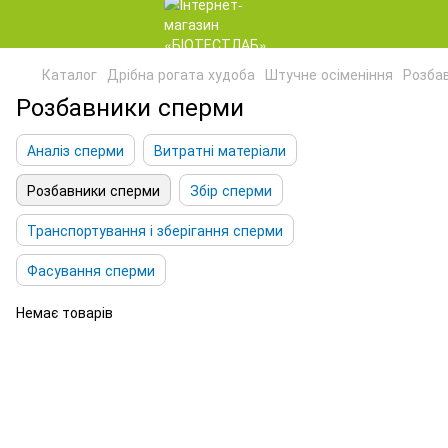
Каталог
Дрібна рогата худоба
Штучне осіменіння
Розба
Розбавники сперми
Аналіз сперми
Витратні матеріали
Розбавники сперми
Збір сперми
Транспортування і зберігання сперми
Фасування сперми
Немає товарів