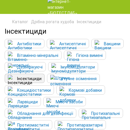
Каталог
Дрібна рогата худоба
Інсектициди
Інсектициди
Антибіотики
Антисептичні
Вакцини
Вітамінно-мінеральні
Гігієна вимені
Дезінфікуючі
Імуномодулятори
Інсектициди
Штучне осіменіння
Кокцидіостатики
Кормові добавки
Ларвіциди
Миючі засоби
Обладнання для дезінфекції
Протизапальні
Протиомаститні
Протипаразитарні