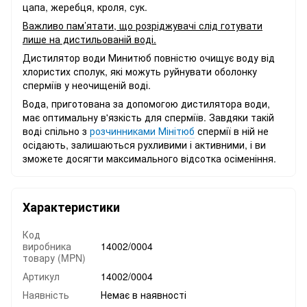
цапа, жеребця, кроля, сук.
Важливо пам’ятати, що розріджувачі слід готувати
лише на дистильованій воді.
Дистилятор води Минитюб повністю очищує воду від
хлористих сполук, які можуть руйнувати оболонку
сперміїв у неочищеній воді.
Вода, приготована за допомогою дистилятора води,
має оптимальну в'язкість для сперміїв. Завдяки такій
воді спільно з
розчинниками Мінітюб
спермії в ній не
осідають, залишаються рухливими і активними, і ви
зможете досягти максимального відсотка осіменіння.
Характеристики
Код
виробника
14002/0004
товару (MPN)
Артикул
14002/0004
Наявність
Немає в наявності