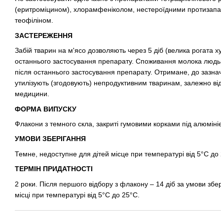
(еритроміцином), хлорамфеніколом, нестероїдними протизап
теофіліном.
ЗАСТЕРЕЖЕННЯ
Забій тварин на м'ясо дозволяють через 5 діб (велика рогата ху
останнього застосування препарату. Споживання молока людь
після останнього застосування препарату. Отримане, до зазнач
утилізують (згодовують) непродуктивним тваринам, залежно від
медицини.
ФОРМА ВИПУСКУ
Флакони з темного скла, закриті гумовими корками під алюмініє
УМОВИ ЗБЕРІГАННЯ
Темне, недоступне для дітей місце при температурі від 5°С до
ТЕРМІН ПРИДАТНОСТІ
2 роки. Після першого відбору з флакону – 14 діб за умови збе
місці при температурі від 5°С до 25°С.