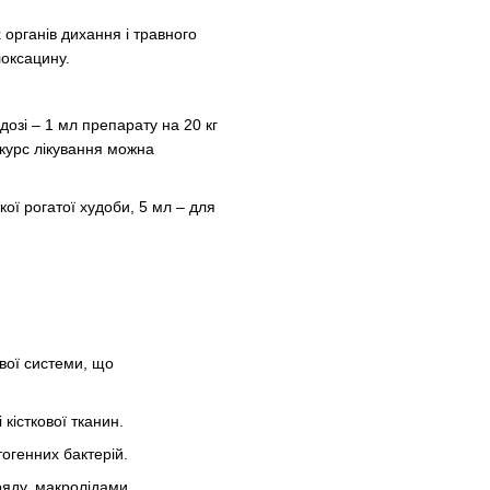
 органів дихання і травного
оксацину.
дозі – 1 мл препарату на 20 кг
 курс лікування можна
ої рогатої худоби, 5 мл – для
вої системи, що
кісткової тканин.
тогенних бактерій.
ряду, макролідами