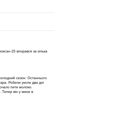
оксан-25 впорався за кілька
холодний сезон. Останнього
ара. Робили уколи два дні
почало пити молоко.
 Тепер він у мене в