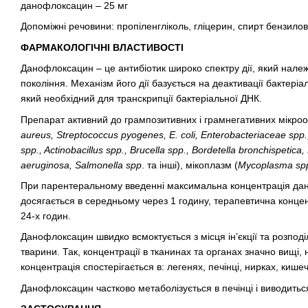
данофлоксацин – 25 мг
Допоміжні речовини: пропіленгліколь, гліцерин, спирт бензилови
ФАРМАКОЛОГІЧНІ ВЛАСТИВОСТІ
Данофлоксацин – це антибіотик широко спектру дії, який належи
покоління. Механізм його дії базується на деактивації бактері
який необхідний для транскрипції бактеріальної ДНК.
Препарат активний до грампозитивних і грамнегативних мікроор
aureus, Streptococcus pyogenes, E. colі, Enterobacteriaceae
spp.
spp., Actinobacillus
spp., Brucella
spp., Bordetella
bronchispetica,
aeruginosa, Salmonella
spp
. та інші), мікоплазм (
Mycoplasma
sp
При парентеральному введенні максимальна концентрація дан
досягається в середньому через 1 годину, терапевтична конце
24-х годин.
Данофлоксацин швидко всмоктується з місця ін’єкції та розподі
тварини. Так, концентрації в тканинах та органах значно вищі, 
концентрація спостерігається в: легенях, печінці, нирках, кишеч
Данофлоксацин частково метаболізується в печінці і виводиться