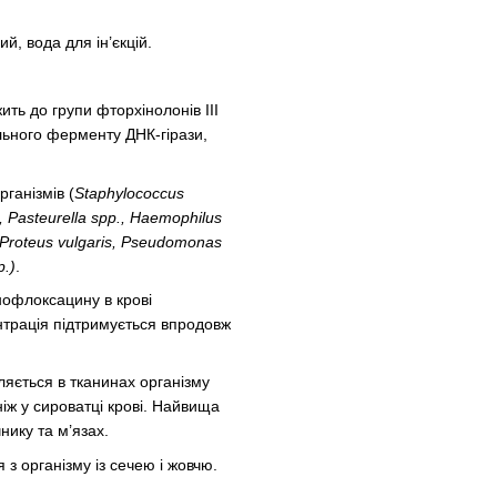
й, вода для ін’єкцій.
ть до групи фторхінолонів ІІІ
ального ферменту ДНК-гірази,
ганізмів (
Staphylococcus
, Pasteurella
spp., Haemophilus
 Proteus vulgaris, Pseudomonas
p.)
.
офлоксацину в крові
нтрація підтримується впродовж
ляється в тканинах організму
ніж у сироватці крові. Найвища
нику та м’язах.
 з організму із сечею і жовчю.