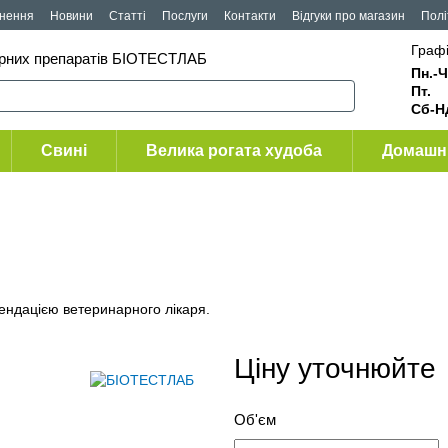
рнення
Новини
Статті
Послуги
Контакти
Відгуки про магазин
Полі
Графі
арних препаратів БІОТЕСТЛАБ
Пн.-Ч
Пт
Сб-Н
Свині
Велика рогата худоба
Домашні
мендацією ветеринарного лікаря.
Ціну уточнюйте
Об'єм