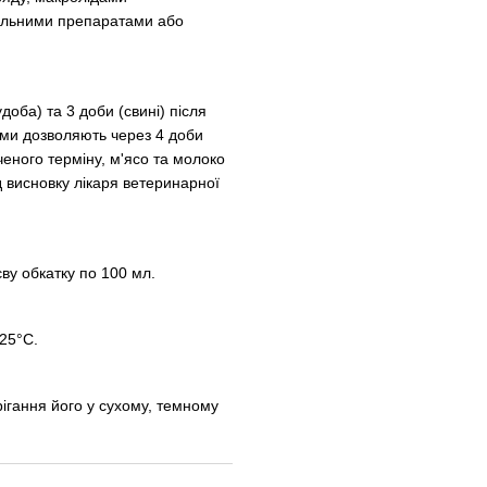
альними препаратами або
доба) та 3 доби (свині) після
ми дозволяють через 4 доби
еного терміну, м'ясо та молоко
 висновку лікаря ветеринарної
ву обкатку по 100 мл.
 25°С.
рігання його у сухому, темному