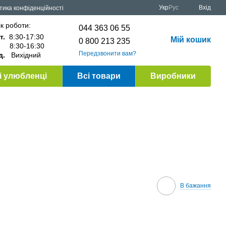
Укр
Рус
Вхід
тика конфіденційності
к роботи:
044 363 06 55
т.
8:30-17:30
Мій кошик
0 800 213 235
.
8:30-16:30
Передзвонити вам?
д.
Вихідний
 улюбленці
Всі товари
Виробники
В бажання