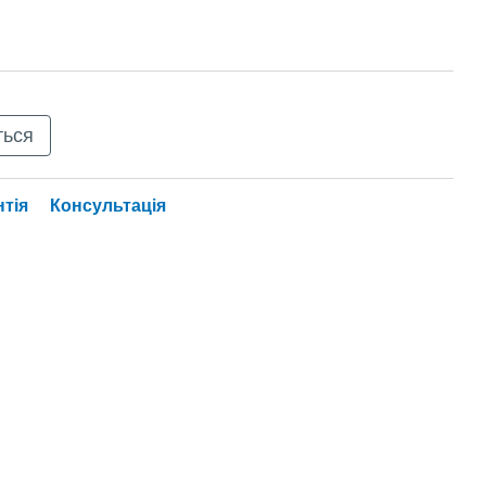
ться
нтія
Консультація