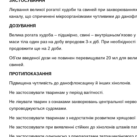
ЗАСТОСУВАННЯ
Лікування великої рогатої худоби та свиней при захворюваннях
каналу, що спричинені мікроорганізмами чутливими до данофл
ДОЗУВАННЯ
Велика рогата худоба – підшкірно, свині – внутрішньом'язово у 
маси тіла один раз на добу впродовж 3-х діб. При необхідності
продовжити ще на 2 доби.
Об’єм введеної дози не повинен перевищувати 20 мл для велик
свиней.
ПРОТИПОКАЗАННЯ
Підвищена чутливість до данофлоксацину й інших хінолонів.
Не застосовувати тваринам у період вагітності.
Не лікувати тварин з ознаками захворювань центральної нерво
супроводжуються судомами.
Не застосовувати тваринам з недостатнім розвитком хрящової і 
Не застосовувати при виявленні стійких до хінолонів штамів па
Не застосовувати одночасно з препаратами тетрациклінового 