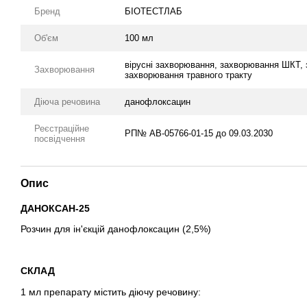
Бренд
БІОТЕСТЛАБ
Об'єм
100 мл
вірусні захворювання, захворювання ШКТ, 
Захворювання
захворювання травного тракту
Діюча речовина
данофлоксацин
Реєстраційне
РП№ АВ-05766-01-15 до 09.03.2030
посвідчення
Опис
ДАНОКСАН-25
Розчин для ін'єкцій данофлоксацин (2,5%)
СКЛАД
1 мл препарату містить діючу речовину: