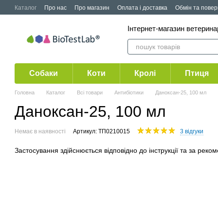
Перейти до основного контенту
Каталог
Про нас
Про магазин
Оплата і доставка
Обмін та пове
Публічна оферта
Акції
Інтернет-магазин ветерин
Собаки
Коти
Кролі
Птиця
Головна
Каталог
Всі товари
Антибіотики
Даноксан-25, 100 мл
Даноксан-25, 100 мл
Немає в наявності
Артикул: ТП0210015
3 відгуки
Застосування здійснюється відповідно до інструкції та за реко