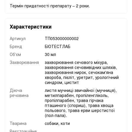
Термін придатності препарату – 2 роки.
Характеристики
Артикул
ТП053000000002
Бренд
БІОТЕСТЛАБ
Об'єм
30 мл
Захворювання
захворювання сечового міхура,
захворювання сечовивідних шляхів,
захворювання нирок, сечокам'яна
хвороба, пієліт, уретрит, урологічний
синдром, цистит
Діюча
листя мучниці звичайної (мучниця),
речовина
метилпарабен, пропіленгліколь,
пропілпарабен, трава гірчака
пташиного (спориш), трава хвоща
польового, трава ерви шерстистої
(пол-пала).
Тварина
cобаки, коти
Реєстраційне