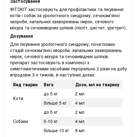
Застосування
ФІТОКІТ застосовують для профілактики та лікування
котів і собак за урологічного синдрому, сечокам'яної
хвороби, запальних захворювань нирок, сечового
міхура та сечовивідних шляхів (пієліт, цистит, уретрит).
Дозування
Для лікування урологічного синдрому, початкових
стадій сечокам'яної хвороби, запальних захворювань
нирок, сечового міхура та сечовивідних шляхів
препарат застосовують в комплексі з
симптоматичними засобами перорально 2 рази на добу
впродовж 3-х тижнів, в наступних дозах:
Вид тварин
Вага
Доза,
мл на тварину
до 5 кг
2 мл
Коти
більше 5 кг
4 мл
до 5 кг
2 мл
Собаки
5-10 кг
4 мл
більше 10 кг
8 мл