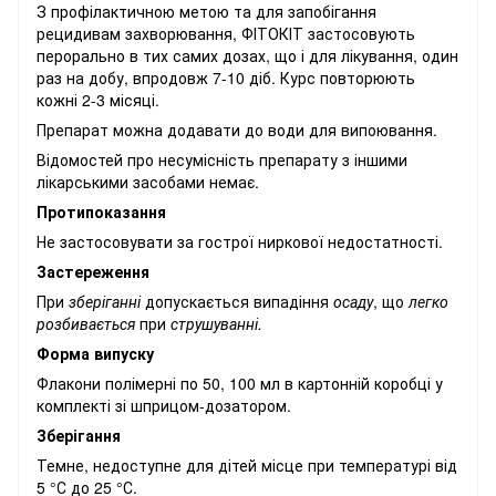
З профілактичною метою та для запобігання
рецидивам захворювання, ФІТОКІТ застосовують
перорально в тих самих дозах, що і для лікування, один
раз на добу, впродовж 7-10 діб. Курс повторюють
кожні 2-3 місяці.
Препарат можна додавати до води для випоювання.
Відомостей про несумісність препарату з іншими
лікарськими засобами немає.
Протипоказання
Не застосовувати за гострої ниркової недостатності.
Застереження
При
зберіганні
допускається випадіння
осаду
, що
легко
розбивається
при
струшуванні.
Форма випуску
Флакони полімерні по 50, 100 мл в картонній коробці у
комплекті зі шприцом-дозатором.
Зберігання
Темне, недоступне для дітей місце при температурі від
5 °С до 25 °С.