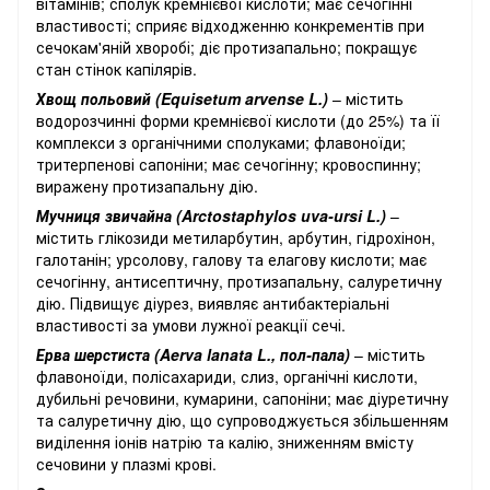
вітамінів; сполук кремнієвої кислоти; має сечогінні
властивості; сприяє відходженню конкрементів при
сечокам'яній хворобі; діє протизапально; покращує
стан стінок капілярів.
Хвощ польовий (Equisetum arvense L.)
– містить
водорозчинні форми кремнієвої кислоти (до 25%) та її
комплекси з органічними сполуками; флавоноїди;
тритерпенові сапоніни; має сечогінну; кровоспинну;
виражену протизапальну дію.
Мучниця звичайна (
Arctostaphylos uva-ursi L.)
–
містить глікозиди метиларбутин, арбутин, гідрохінон,
галотанін; урсолову, галову та елагову кислоти; має
сечогінну, антисептичну, протизапальну, салуретичну
дію. Підвищує діурез, виявляє антибактеріальні
властивості за умови лужної реакції сечі.
Ерва шерстиста (Aerva lanata L., пол-пала)
– містить
флавоноїди, полісахариди, слиз, органічні кислоти,
дубильні речовини, кумарини, сапоніни; має діуретичну
та салуретичну дію, що супроводжується збільшенням
виділення іонів натрію та калію, зниженням вмісту
сечовини у плазмі крові.