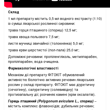
Склад
1 мл препарату містить 0,5 мл водного екстракту (1:10)
із суміші лікарської рослинної сировини:
трава горця пташиного (спориш) 12,5 мг;
трава хвоща польового 7,5 мг;
листя мучниці звичайної (толокнянка) 5,0 мг;
трава ерви шерстистої (пол-пала) 25,0 мг;
Допоміжні речовини: пропіленгліколь, метилпарабен,
пропілпарабен, вода очищена.
Фармакологічні властивості
Механізм дії препарату ФІТОКІТ обумовлений
активністю біологічно активних речовин лікарських
рослин у складі препарату. ФІТОКІТ має діуретичну
(сечогінну), салуретичну (солевивідну) та
протизапальну дії; розчиняє камені (крім оксалатів).
Горець пташиний (Polygonum aviculare L., спориш)
–
містить комплекс флавоноїдів; дубильних речовин;