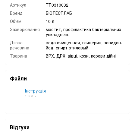
Артикул
ТП0310032
Бренд
БІОТЕСТЛАБ
Об'єм
10 л
Захворювання
мастит, профілактика бактеріальних
ускладнень
Діюча
вода очищенная, глицерин, повидон-
речовина
йод, спирт этиловый
Тварина
ВРХ, ДРХ, вівці, кози, корови дійні
Файли
Інструкція
1.8 МБ
PDF
Відгуки