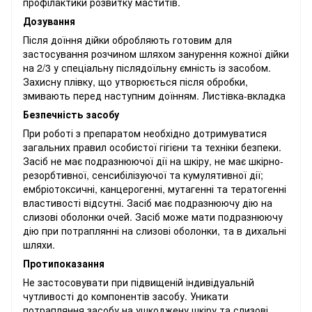
профілактики розвитку маститів.
Дозування
Після доїння дійки обробляють готовим для
застосування розчином шляхом занурення кожної дійки
на 2/3 у спеціальну післядоїльну ємність із засобом.
Захисну плівку, що утворюється після обробки,
змивають перед наступним доїнням. Листівка-вкладка
Безпечність засобу
При роботі з препаратом необхідно дотримуватися
загальних правил особистої гігієни та техніки безпеки.
Засіб не має подразнюючої дії на шкіру, не має шкірно-
резорбтивної, сенсибілізуючої та кумулятивної дії;
ембріотоксичні, канцерогенні, мутагенні та тератогенні
властивості відсутні. Засіб має подразнюючу дію на
слизові оболонки очей. Засіб може мати подразнюючу
дію при потраплянні на слизові оболонки, та в дихальні
шляхи.
Протипоказання
Не застосовувати при підвищеній індивідуальній
чутливості до компонентів засобу. Уникати
потрапляння засобу на ушкоджену шкіру та слизові