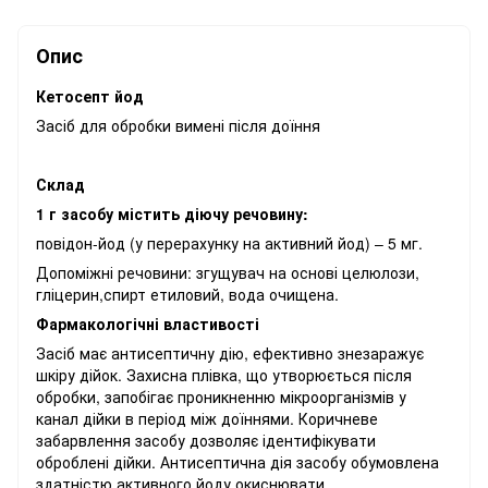
Опис
Кетосепт йод
Засіб для обробки вимені після доїння
Склад
1 г засобу містить діючу речовину:
повідон-йод (у перерахунку на активний йод) – 5 мг.
Допоміжні речовини: згущувач на основі целюлози,
гліцерин,спирт етиловий, вода очищена.
Фармакологічні властивості
Засіб має антисептичну дію, ефективно знезаражує
шкіру дійок. Захисна плівка, що утворюється після
обробки, запобігає проникненню мікроорганізмів у
канал дійки в період між доїннями. Коричневе
забарвлення засобу дозволяє ідентифікувати
оброблені дійки. Антисептична дія засобу обумовлена
здатністю активного йоду окиснювати