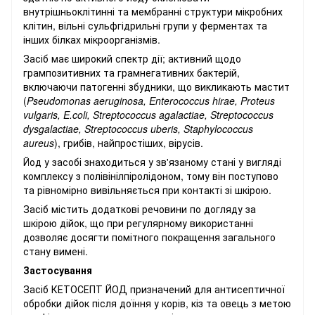
внутрішньоклітинні та мембранні структури мікробних
клітин, вільні сульфгідрильні групи у ферментах та
інших білках мікроорганізмів.
Засіб має широкий спектр дії; активний щодо
грампозитивних та грамнегативних бактерій,
включаючи патогенні збудники, що викликають мастит
(
Pseudomonas aeruginosa, Enterococcus hirae, Proteus
vulgaris, E.coli, Streptococcus agalactiae, Streptococcus
dysgalactiae, Streptococcus uberis, Staphylococcus
aureus
), грибів, найпростіших, вірусів.
Йод у засобі знаходиться у зв'язаному стані у вигляді
комплексу з полівінілпіролідоном, тому він поступово
та рівномірно вивільняється при контакті зі шкірою.
Засіб містить додаткові речовини по догляду за
шкірою дійок, що при регулярному використанні
дозволяє досягти помітного покращення загального
стану вимені.
Застосування
Засіб КЕТОСЕПТ ЙОД призначений для антисептичної
обробки дійок після доїння у корів, кіз та овець з метою