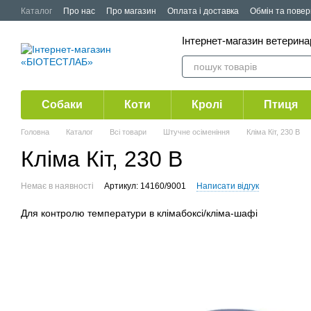
Перейти до основного контенту
Каталог
Про нас
Про магазин
Оплата і доставка
Обмін та пове
Публічна оферта
Акції
Інтернет-магазин ветерин
Собаки
Коти
Кролі
Птиця
Головна
Каталог
Всі товари
Штучне осіменіння
Кліма Кіт, 230 В
Кліма Кіт, 230 В
Немає в наявності
Артикул: 14160/9001
Написати відгук
Для контролю температури в клімабоксі/кліма-шафі