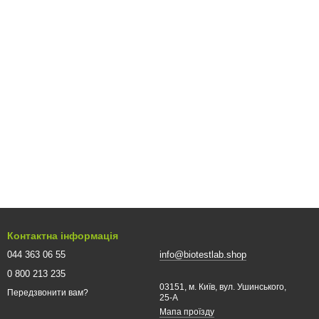
Контактна інформація
044 363 06 55
info@biotestlab.shop
0 800 213 235
03151, м. Київ, вул. Ушинського,
Передзвонити вам?
25-A
Мапа проїзду