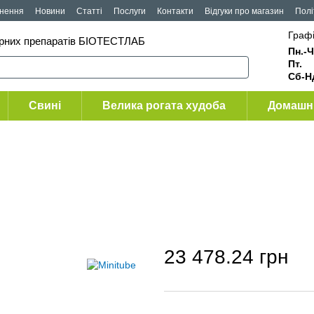
рнення
Новини
Статті
Послуги
Контакти
Відгуки про магазин
Полі
Графі
арних препаратів БІОТЕСТЛАБ
Пн.-Ч
Пт
Сб-Н
Свині
Велика рогата худоба
Домашні
23 478.24 грн