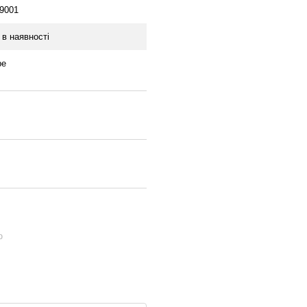
/9001
в наявності
be
ю