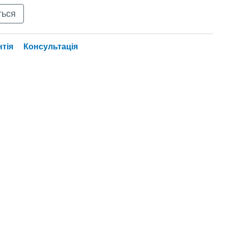
ться
нтія
Консультація