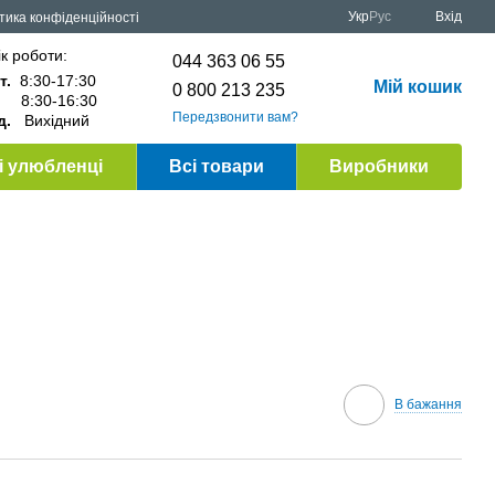
Укр
Рус
Вхід
тика конфіденційності
к роботи:
044 363 06 55
т.
8:30-17:30
Мій кошик
0 800 213 235
.
8:30-16:30
Передзвонити вам?
д.
Вихідний
 улюбленці
Всі товари
Виробники
В бажання