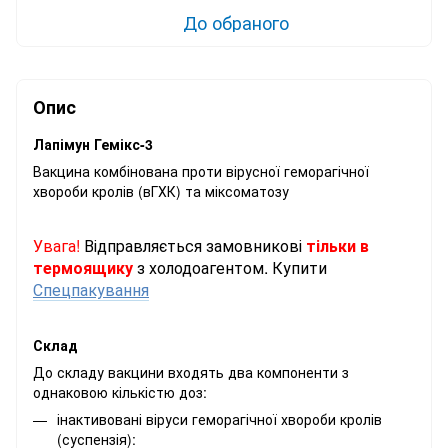
До обраного
Опис
Лапімун Гемікс-3
Вакцина комбінована проти вірусної геморагічної
хвороби кролів (вГХК) та міксоматозу
Увага!
Відправляється замовникові
тільки
в
термоящику
з
холодоагентом
.
Купити
Спец
пакування
Склад
До складу вакцини входять два компоненти з
однаковою кількістю доз:
інактивовані віруси геморагічної хвороби кролів
(суспензія):