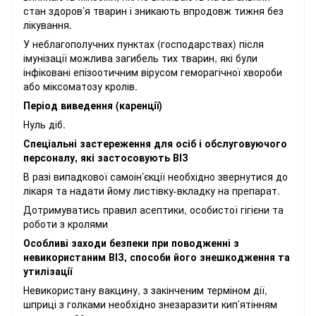
стан здоров’я тварин і зникають впродовж тижня без
лікування.
У неблагополучних пунктах (господарствах) після
імунізації можлива загибель тих тварин, які були
інфіковані епізоотичним вірусом геморагічної хвороби
або міксоматозу кролів.
Період виведення (каренції)
Нуль діб.
Спеціальні застереження для осіб і обслуговуючого
персоналу, які застосовують ВІЗ
В разі випадкової самоін’єкції необхідно звернутися до
лікаря та надати йому листівку-вкладку на препарат.
Дотримуватись правил асептики, особистої гігієни та
роботи з кролями
Особливі заходи безпеки при поводженні з
невикористаним ВІЗ, способи його знешкодження та
утилізації
Невикористану вакцину, з закінченим терміном дії,
шприці з голками необхідно знезаразити кип’ятінням