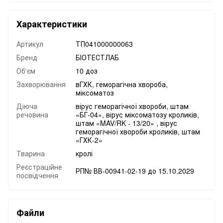
Характеристики
Артикул
ТП041000000063
Бренд
БІОТЕСТЛАБ
Об'єм
10 доз
Захворювання
вГХК, геморагічна хвороба,
міксоматоз
Діюча
вірус геморагічної хвороби, штам
речовина
«БГ-04», вірус міксоматозу кроликів,
штам «MAV/RK - 13/20» , вірус
геморагічної хвороби кроликів, штам
«ГХК-2»
Тварина
кролі
Реєстраційне
РП№ ВВ-00941-02-19 до 15.10.2029
посвідчення
Файли