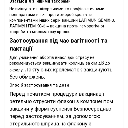
Взаємодія з іншими засобами
Не змішувати з лікарськими та профілактичними
препаратами в т.ч. проти хвороб кролів та
компонентами інших серій вакцини
LAPIMUN GEMІХ-3,
ЛАПІМУН ГЕМІКС-3 –
вакцина проти геморагічної
хвороби та міксоматозу кролів.
Застосування під час вагітності та
лактації
Для уникнення абортів внаслідок стресу не
рекомендується вакцинувати кролиць за сім діб до
Лактуючих кролематок вакцинують
окролу.
без обмежень
.
Спосіб застосування та дози
Перед початком процедури вакцинації
ретельно струсити флакон з компонентом
вакцини у формі суспензії Безпосередньо
перед застосуванням, за допомогою
стерильного шприца, із флакону з