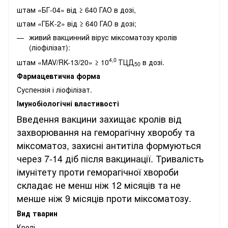
штам «БГ-04» від ≥ 640 ГАО в дозі,
штам «ГБК-2» від ≥ 640 ГАО в дозі;
живий вакцинний вірус міксоматозу кролів
(ліофілізат):
4,0
штам «MAV/RK-13/20» ≥ 10
ТЦД
в дозі.
50
Фармацевтична
форма
Суспензія і ліофілізат.
Імунобіологічні властивості
Введення вакцини захищає кролів від
захворювання на геморагічну хворобу та
міксоматоз, захисні антитіла формуються
через 7-14 діб після вакцинації. Тривалість
імунітету проти геморагічної хвороби
складає не менш ніж 12 місяців та не
менше ніж 9 місяців проти міксоматозу.
Вид тварин
Кролі.