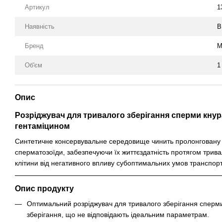
Артикул
1
Наявність
В
Бренд
M
Об'єм
1
Опис
Розріджувач для тривалого зберігання сперми кнура
гентаміцином
Синтетичне консервувальне середовище чинить пролонговану 
сперматозоїди, забезпечуючи їх життєздатність протягом трива
клітини від негативного впливу субоптимальних умов транспорт
Опис продукту
Оптимальний розріджувач для тривалого зберігання сперми
зберігання, що не відповідають ідеальним параметрам.