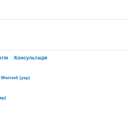
нтія
Консультація
Мінітюб (укр)
кр)