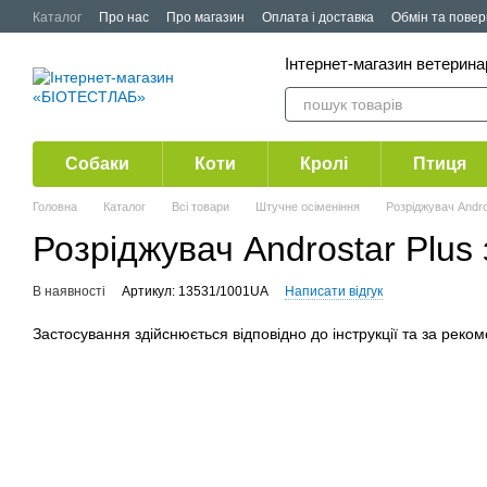
Перейти до основного контенту
Каталог
Про нас
Про магазин
Оплата і доставка
Обмін та пове
Публічна оферта
Акції
Інтернет-магазин ветерин
Собаки
Коти
Кролі
Птиця
Головна
Каталог
Всі товари
Штучне осіменіння
Розріджувач Andros
Розріджувач Androstar Plus 
В наявності
Артикул: 13531/1001UA
Написати відгук
Застосування здійснюється відповідно до інструкції та за реко