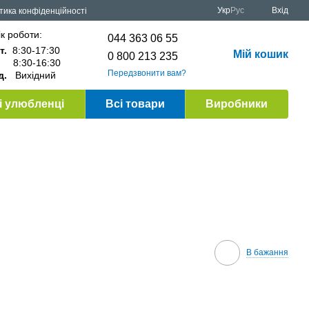
Укр
Рус
Вхід
тика конфіденційності
к роботи:
044 363 06 55
т.
8:30-17:30
Мій кошик
0 800 213 235
.
8:30-16:30
Передзвонити вам?
д.
Вихідний
 улюбленці
Всі товари
Виробники
В бажання