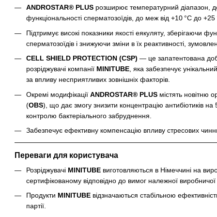
ANDROSTAR® PLUS
розширює температурний діапазон, д
функціональності сперматозоїдів, до меж від +10 °C до +25 
Підтримує високі показники якості еякуляту, зберігаючи фун
сперматозоїдів і знижуючи зміни в їх реактивності, зумовл
CELL SHIELD PROTECTION (CSP)
— це запатентована доб
розріджувачі компанії
MINITUBE
, яка забезпечує унікальни
за впливу несприятливих зовнішніх факторів.
Окремі модифікації
ANDROSTAR® PLUS
містять новітню о
(
OBS
), що дає змогу знизити концентрацію антибіотиків на
контролю бактеріального забруднення.
Забезпечує ефективну компенсацію впливу стресових чинник
Переваги для користувача
Розріджувачі
MINITUBE
виготовляються в Німеччині на вир
сертифікованому відповідно до вимог належної виробничої 
Продукти
MINITUBE
відзначаються стабільною ефективністю
партії.