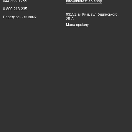
044 363 06 55
info@biotestlab.shop
0 800 213 235
03151, м. Київ, вул. Ушинського,
Передзвонити вам?
25-A
Мапа проїзду