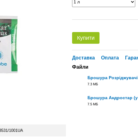
Купити
Доставка
Оплата
Гара
Файли
Брошура Розріджувачі 
7.3 МБ
PDF
Брошура Андростар (у
7.5 МБ
PDF
3531/1001UA