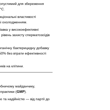
опустимий для збереження
°C.
кціональні властивості
ені охолодженням.
авка у високоефективні
й рівень захисту сперматозоїдів
рганічну бактерицидну добавку
 50% без втрати ефективності
ів на клітини.
обничому майданчику,
практики (
GMP
).
 та надійністю — від партії до