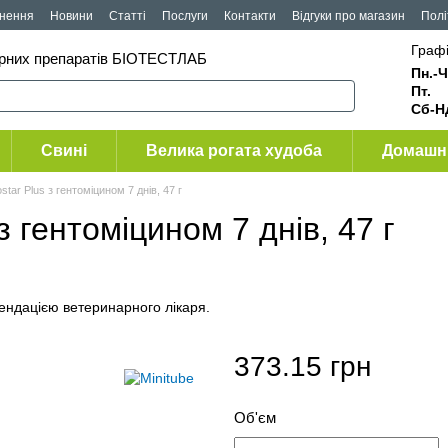
рнення
Новини
Статті
Послуги
Контакти
Відгуки про магазин
Полі
Графі
арних препаратів БІОТЕСТЛАБ
Пн.-Ч
Пт
Сб-Н
Свині
Велика рогата худоба
Домашні
tar Plus з гентоміцином 7 днів, 47 г
з гентоміцином 7 днів, 47 г
мендацією ветеринарного лікаря.
373.15 грн
Об'єм