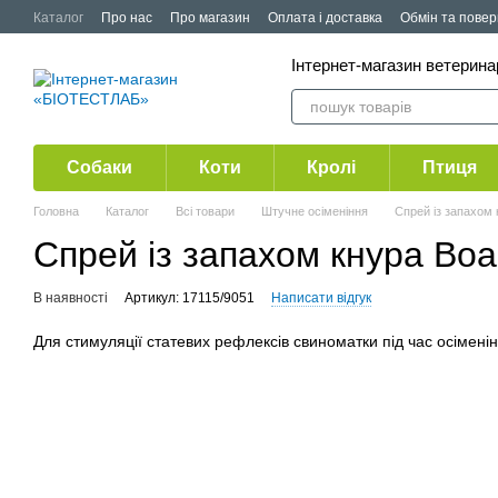
Перейти до основного контенту
Каталог
Про нас
Про магазин
Оплата і доставка
Обмін та пове
Публічна оферта
Акції
Інтернет-магазин ветерин
Собаки
Коти
Кролі
Птиця
Головна
Каталог
Всі товари
Штучне осіменіння
Спрей із запахом 
Спрей із запахом кнура Boa
В наявності
Артикул: 17115/9051
Написати відгук
Для стимуляції статевих рефлексів свиноматки під час осімені