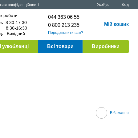
Укр
Рус
Вхід
тика конфіденційності
к роботи:
044 363 06 55
т.
8:30-17:30
Мій кошик
0 800 213 235
.
8:30-16:30
Передзвонити вам?
д.
Вихідний
 улюбленці
Всі товари
Виробники
В бажання