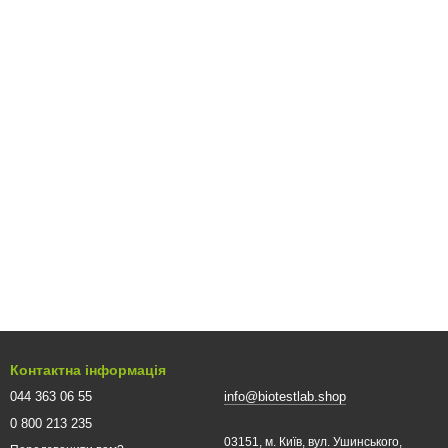
Контактна інформація
044 363 06 55
info@biotestlab.shop
0 800 213 235
03151, м. Київ, вул. Ушинського,