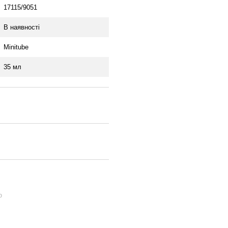
17115/9051
В наявності
Minitube
35 мл
ю