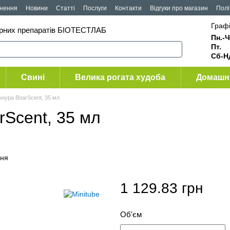
рнення
Новини
Статті
Послуги
Контакти
Відгуки про магазин
Полі
Графі
арних препаратів БІОТЕСТЛАБ
Пн.-Ч
Пт
Сб-Н
Свині
Велика рогата худоба
Домашні
кнура BoarScent, 35 мл
rScent, 35 мл
ння
1 129.83 грн
Об'єм